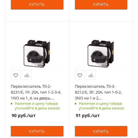
нет
КУПИТЬ
КУПИТЬ
01.фев
Количество в упаковке
1
Возврат
нет
Единицы измерения
С функцией контроля
С функцией контроля
шт
Количество в упаковке
доступа (RFID)
доступа (RFID)
1
123
305
Единицы измерения
Степень защиты
Степень защиты
шт
IP65
IP65
Срок поставки под
Срок поставки под
заказ
заказ
6-8 недель
6-8 недель
Переключатель T0-2-
Переключатель T0-3-
Тип контактов
Тип контактов
8231/E, 1P, 20A, тип 1-2-3-4,
8212/E, 3P, 20A, тип 1-0-2,
1NO
3NO
1NO на 1_4, на дверь,
3NO на 1 и 2,
Наличие и цену товара
Наличие и цену товара
фронт IP65
6.5kW(400VAC), на дверь,
Способ крепления
Способ крепления
уточняйте в день заказа
уточняйте в день заказа
фронт IP65
на переднюю
на переднюю
90
руб.
/шт
91
руб.
/шт
панель, 4 винта
панель, 4 винта
Схема
Схема
КУПИТЬ
КУПИТЬ
1-2-3-4
1-0-2