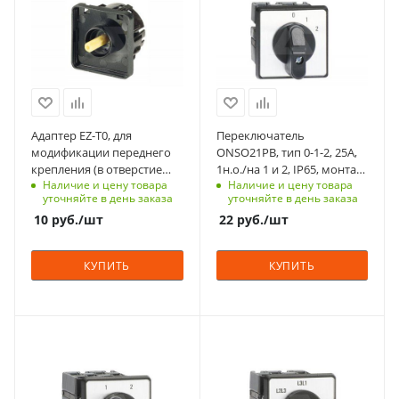
6-8 недель
123
Количество в упаковке
Степень защиты
1
IP65
Единицы измерения
Срок поставки под
шт
заказ
6 недель
Адаптер EZ-T0, для
Переключатель
Тип контактов
модификации переднего
ONSO21PB, тип 0-1-2, 25А,
1NO
крепления (в отверстие
1н.о./на 1 и 2, IP65, монтаж
Наличие и цену товара
Наличие и цену товара
d=22mm), преобразования
на дверь
Способ крепления
уточняйте в день заказа
уточняйте в день заказа
T0(T3)-/E в T0(T3)-/EZ
на переднюю
10
руб.
/шт
22
руб.
/шт
панель
Схема
КУПИТЬ
КУПИТЬ
0-1-2
Возврат
нет
С функцией контроля
С функцией контроля
Количество в упаковке
доступа (RFID)
доступа (RFID)
1
123
305
Единицы измерения