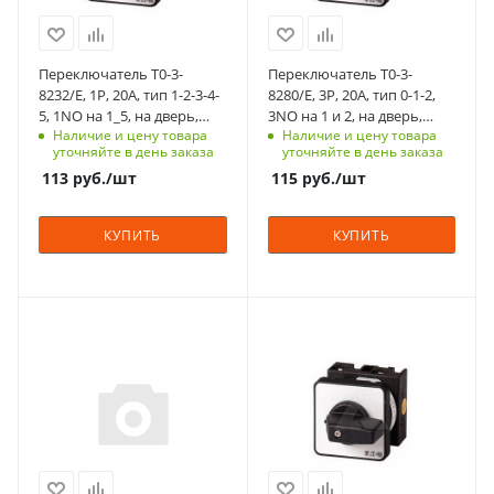
Срок поставки под
Срок поставки под
заказ
заказ
6-8 недель
6-8 недель
Переключатель T0-3-
Переключатель T0-3-
Тип контактов
Тип контактов
8232/E, 1P, 20A, тип 1-2-3-4-
8280/E, 3P, 20A, тип 0-1-2,
1NO
3NO
5, 1NO на 1_5, на дверь,
3NO на 1 и 2, на дверь,
Наличие и цену товара
Наличие и цену товара
фронт IP65
фронт IP65
Способ крепления
Способ крепления
уточняйте в день заказа
уточняйте в день заказа
на переднюю
на переднюю
113
руб.
/шт
115
руб.
/шт
панель, 4 винта
панель, 4 винта
Схема
Схема
КУПИТЬ
КУПИТЬ
1-2-3-4-5
0-1-2
Возврат
Возврат
нет
нет
Номинальный ток, A
Степень защиты
Количество в упаковке
Количество в упаковке
20
IP65
1
1
Количество полюсов
Срок поставки под
Единицы измерения
Единицы измерения
2
заказ
шт
шт
6-8 недель
Степень защиты
IP65
Тип контактов
4NO