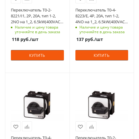
Срок поставки под
заказ
Способ крепления
Переключатель T0-2-
Переключатель T0-4-
6-8 недель
на переднюю
8221/I1, 2P, 20A, тип 1-2,
8223/E, 4P, 20A, тип 1-2,
панель, 4 винта
2NO на 1_2, 6.5kW(400VAC),
4NO на 1_2, 6.5kW(400VAC),
Тип контактов
Наличие и цену товара
Наличие и цену товара
в корпусе IP65
на дверь, фронт IP65
2NO
Схема
уточняйте в день заказа
уточняйте в день заказа
01.фев
Схема
118
руб.
/шт
137
руб.
/шт
01.фев
Возврат
нет
Возврат
КУПИТЬ
КУПИТЬ
нет
Количество в упаковке
1
Номинльный ток, А
20
Единицы измерения
С функцией контроля
С функцией контроля
шт
Количество в упаковке
доступа (RFID)
доступа (RFID)
1
305
123
Единицы измерения
Степень защиты
Степень защиты
шт
IP65
IP65
Срок поставки под
Срок поставки под
заказ
заказ
6-8 недель
6-8 недель
Переключатель T0-4-
Переключатель T0-2-