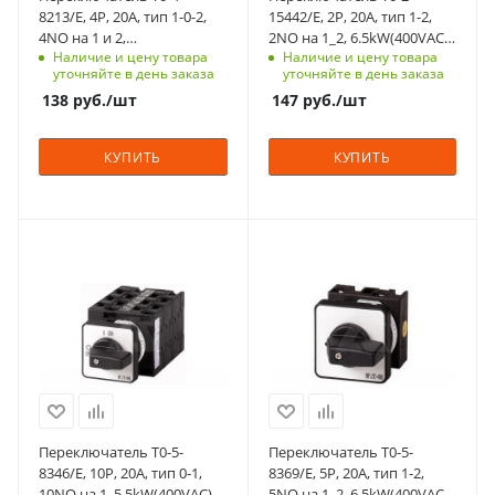
Тип контактов
Тип контактов
8213/E, 4P, 20A, тип 1-0-2,
15442/E, 2P, 20A, тип 1-2,
4NO
2NO
4NO на 1 и 2,
2NO на 1_2, 6.5kW(400VAC),
Наличие и цену товара
Наличие и цену товара
6.5kW(400VAC), на дверь,
на дверь, фронт IP65
Способ крепления
Способ крепления
уточняйте в день заказа
уточняйте в день заказа
фронт IP65
на переднюю
на переднюю
138
руб.
/шт
147
руб.
/шт
панель, 4 винта
панель
Схема
Схема
КУПИТЬ
КУПИТЬ
1-0-2
01.фев
Возврат
Возврат
нет
нет
С функцией контроля
С функцией контроля
Количество в упаковке
Количество в упаковке
доступа (RFID)
доступа (RFID)
1
1
305
305
Единицы измерения
Единицы измерения
Степень защиты
Степень защиты
шт
шт
IP65
IP65
Срок поставки под
Срок поставки под
заказ
заказ
6-8 недель
6-8 недель
Переключатель T0-5-
Переключатель T0-5-
Тип контактов
Тип контактов
8346/E, 10P, 20A, тип 0-1,
8369/E, 5P, 20A, тип 1-2,
10NO
5NO
10NO на 1, 5.5kW(400VAC),
5NO на 1_2, 6.5kW(400VAC),