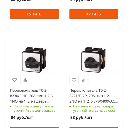
панель, 4 винта
панель, 4 винта
Схема
Схема
КУПИТЬ
КУПИТЬ
1-0-2
0-1-2-3
Возврат
Возврат
нет
нет
Степень защиты
С функцией контроля
Количество в упаковке
Количество в упаковке
IP65
доступа (RFID)
1
1
123
Срок поставки под
Единицы измерения
Единицы измерения
заказ
Степень защиты
шт
шт
6-8 недель
IP65
Тип контактов
Срок поставки под
1NO
заказ
6-8 недель
Способ крепления
Переключатель T0-2-
Переключатель T0-2-
на переднюю
Тип контактов
8230/E, 1P, 20A, тип 1-2-3,
8221/E, 2P, 20A, тип 1-2,
2NO
панель, 4 винта
1NO на 1_3, на дверь,
2NO на 1_2, 6.5kW(400VAC),
Наличие и цену товара
Наличие и цену товара
фронт IP65
на дверь, фронт IP65
Способ крепления
Схема
уточняйте в день заказа
уточняйте в день заказа
на переднюю
01.02.2003
84
руб.
/шт
88
руб.
/шт
панель, 4 винта
Возврат
Схема