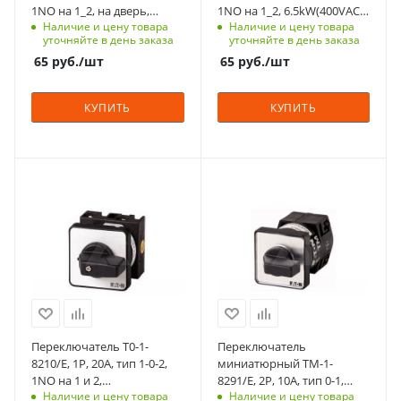
1NO
1NO
1NO на 1_2, на дверь,
1NO на 1_2, 6.5kW(400VAC),
Наличие и цену товара
Наличие и цену товара
фронт IP65
на дверь, фронт IP65
Способ крепления
Способ крепления
уточняйте в день заказа
уточняйте в день заказа
на переднюю
на переднюю
65
руб.
/шт
65
руб.
/шт
панель, 4 винта
панель, 4 винта
Схема
Схема
КУПИТЬ
КУПИТЬ
0-1-2
01.фев
Возврат
Возврат
нет
нет
С функцией контроля
С функцией контроля
Количество в упаковке
Количество в упаковке
доступа (RFID)
доступа (RFID)
1
1
123
305
Единицы измерения
Единицы измерения
Степень защиты
Степень защиты
шт
шт
IP65
IP65
Срок поставки под
Срок поставки под
заказ
заказ
6-8 недель
6-8 недель
Переключатель T0-1-
Переключатель
Тип контактов
Тип контактов
8210/E, 1P, 20A, тип 1-0-2,
миниатюрный TM-1-
1NO
2NO
1NO на 1 и 2,
8291/E, 2P, 10A, тип 0-1,
Наличие и цену товара
Наличие и цену товара
6.5kW(400VAC), на дверь,
2NO на 1, на дверь, фронт
Способ крепления
Способ крепления