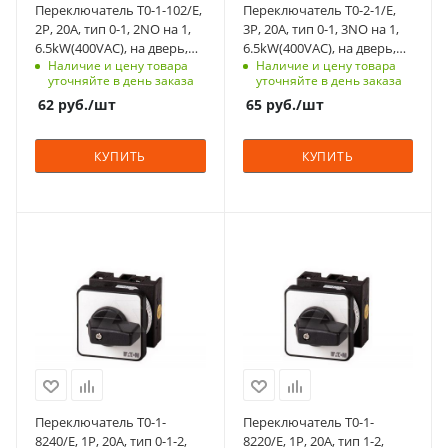
Переключатель T0-1-102/E,
Переключатель T0-2-1/E,
Тип контактов
Тип контактов
2P, 20A, тип 0-1, 2NO на 1,
3P, 20A, тип 0-1, 3NO на 1,
2NO
3NO
6.5kW(400VAC), на дверь,
6.5kW(400VAC), на дверь,
Наличие и цену товара
Наличие и цену товара
фронт IP65
фронт IP65
Способ крепления
Способ крепления
уточняйте в день заказа
уточняйте в день заказа
на переднюю
на переднюю
62
руб.
/шт
65
руб.
/шт
панель, 4 винта
панель, 4 винта
Схема
Схема
КУПИТЬ
КУПИТЬ
0-1
0-1
Возврат
Возврат
нет
нет
С функцией контроля
С функцией контроля
Количество в упаковке
Количество в упаковке
доступа (RFID)
доступа (RFID)
1
1
123
123
Единицы измерения
Единицы измерения
Степень защиты
Степень защиты
шт
шт
IP65
IP65
Срок поставки под
Срок поставки под
заказ
заказ
6-8 недель
6-8 недель
Переключатель T0-1-
Переключатель T0-1-
Тип контактов
Тип контактов
8240/E, 1P, 20A, тип 0-1-2,
8220/E, 1P, 20A, тип 1-2,