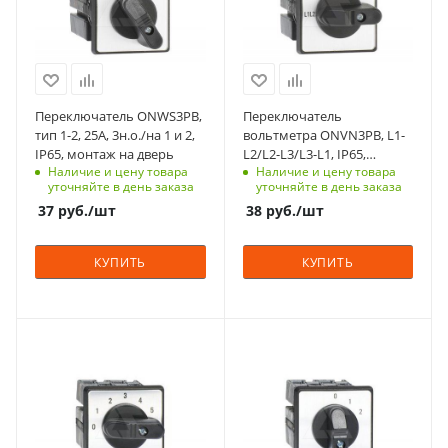
Степень защиты
Степень защиты
шт
IP65
IP65
Срок поставки под
Срок поставки под
заказ
заказ
6 недель
6 недель
Переключатель ONWS3PB,
Переключатель
Тип контактов
Способ крепления
тип 1-2, 25А, 3н.о./на 1 и 2,
вольтметра ONVN3PB, L1-
3NO
на переднюю
IP65, монтаж на дверь
L2/L2-L3/L3-L1, IP65,
панель
Наличие и цену товара
Наличие и цену товара
монтаж на дверь
Способ крепления
уточняйте в день заказа
уточняйте в день заказа
на переднюю
Схема
37
руб.
/шт
38
руб.
/шт
панель
вольтметра
Схема
Возврат
КУПИТЬ
КУПИТЬ
01.фев
нет
Возврат
Количество в упаковке
нет
1
С функцией контроля
С функцией контроля
Количество в упаковке
Единицы измерения
доступа (RFID)
доступа (RFID)
1
шт
123
123
Единицы измерения
Степень защиты
Степень защиты
шт
IP65
IP65