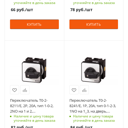
уточняйте в день заказа
уточняйте в день заказа
фронт IP65
IP65
на переднюю
на переднюю
66
руб.
/шт
78
руб.
/шт
панель, 4 винта
панель, 4 винта
Схема
Схема
КУПИТЬ
КУПИТЬ
1-0-2
0-1
Возврат
Возврат
нет
нет
С функцией контроля
С функцией контроля
Количество в упаковке
Количество в упаковке
доступа (RFID)
доступа (RFID)
1
1
123
123
Единицы измерения
Единицы измерения
Степень защиты
Степень защиты
шт
шт
IP65
IP65
Срок поставки под
Срок поставки под
заказ
заказ
6-8 недель
6-8 недель
Переключатель T0-2-
Переключатель T0-2-
Тип контактов
Тип контактов
8211/E, 2P, 20A, тип 1-0-2,
8241/E, 1P, 20A, тип 0-1-2-3,
2NO
1NO
2NO на 1 и 2,
1NO на 1_3, на дверь,
Наличие и цену товара
Наличие и цену товара
6.5kW(400VAC), на дверь,
фронт IP65
Способ крепления
Способ крепления
уточняйте в день заказа
уточняйте в день заказа
фронт IP65
на переднюю
на переднюю
82
руб.
/шт
84
руб.
/шт