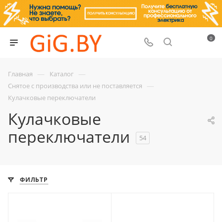
0
—
—
Главная
Каталог
—
Снятое с производства или не поставляется
Кулачковые переключатели
Кулачковые
переключатели
54
ФИЛЬТР
Срок поставки под
С функцией контроля
заказ
доступа (RFID)