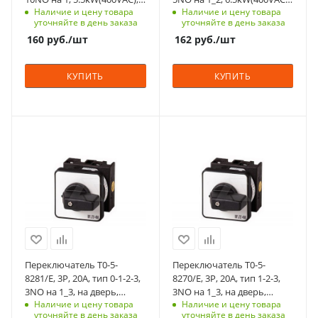
Наличие и цену товара
Наличие и цену товара
на дверь, фронт IP65
на дверь, фронт IP65
Способ крепления
Способ крепления
уточняйте в день заказа
уточняйте в день заказа
на переднюю
на переднюю
160
руб.
/шт
162
руб.
/шт
панель
панель, 4 винта
Схема
Схема
КУПИТЬ
КУПИТЬ
0-1
01.фев
Возврат
Возврат
нет
нет
С функцией контроля
С функцией контроля
Количество в упаковке
Количество в упаковке
доступа (RFID)
доступа (RFID)
1
1
305
305
Единицы измерения
Единицы измерения
Степень защиты
Степень защиты
шт
шт
IP65
IP65
Срок поставки под
Срок поставки под
заказ
заказ
6-8 недель
6-8 недель
Переключатель T0-5-
Переключатель T0-5-
Тип контактов
Тип контактов
8281/E, 3P, 20A, тип 0-1-2-3,
8270/E, 3P, 20A, тип 1-2-3,
3NO
3NO
3NO на 1_3, на дверь,
3NO на 1_3, на дверь,
Наличие и цену товара
Наличие и цену товара
фронт IP65
фронт IP65
Способ крепления
Способ крепления
уточняйте в день заказа
уточняйте в день заказа