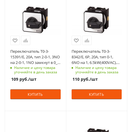
доступа (RFID)
доступа (RFID)
шт
1
123
305
Единицы измерения
Степень защиты
Степень защиты
шт
IP65
IP65
Срок поставки под
Срок поставки под
заказ
заказ
6-8 недель
6-8 недель
Переключатель T0-3-
Переключатель T0-3-
Тип контактов
Тип контактов
15391/E, 20A, тип 2-0-1, 3NO
8342/E, 6P, 20A, тип 0-1,
3NO
6NO
на 2-0-1, 1NO замкнут в 0_1
6NO на 1, 6.5kW(400VAC),
Наличие и цену товара
Наличие и цену товара
и 2_0, на дверь, фронт IP65
на дверь, фронт IP65
Способ крепления
Способ крепления
уточняйте в день заказа
уточняйте в день заказа
на переднюю
на переднюю
109
руб.
/шт
110
руб.
/шт
панель, 4 винта
панель, 4 винта
Схема
Схема
КУПИТЬ
КУПИТЬ
2-0-1
0-1
Возврат
Возврат
нет
нет
Номинальный ток, A
С функцией контроля
Количество в упаковке
Количество в упаковке
10
доступа (RFID)
1
1
305