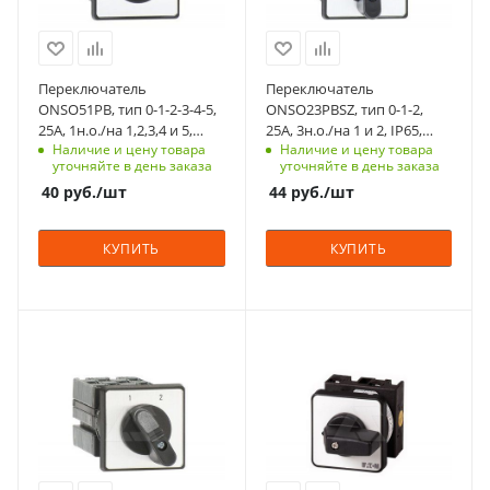
Срок поставки под
Срок поставки под
заказ
заказ
6 недель
6 недель
Переключатель
Переключатель
Тип контактов
Тип контактов
ONSO51PB, тип 0-1-2-3-4-5,
ONSO23PBSZ, тип 0-1-2,
1NO
3NO
25А, 1н.о./на 1,2,3,4 и 5,
25А, 3н.о./на 1 и 2, IP65,
Наличие и цену товара
Наличие и цену товара
IP65, монтаж на дверь
монтаж на дверь
Способ крепления
Способ крепления
уточняйте в день заказа
уточняйте в день заказа
на переднюю
на переднюю
40
руб.
/шт
44
руб.
/шт
панель
панель
Схема
Схема
КУПИТЬ
КУПИТЬ
0-1-2-3-4-5
0-1-2
Возврат
Возврат
нет
нет
С функцией контроля
С функцией контроля
Количество в упаковке
Количество в упаковке
доступа (RFID)
доступа (RFID)
1
1
123
123
Единицы измерения
Единицы измерения
Степень защиты
Степень защиты
шт
шт
IP65
IP65
Срок поставки под
Срок поставки под