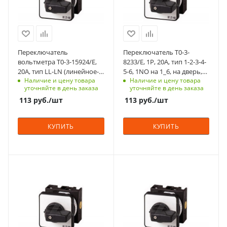
IP65
IP65
Количество в упаковке
Срок поставки под
Срок поставки под
1
заказ
заказ
Единицы измерения
6-8 недель
6-8 недель
шт
Переключатель
Переключатель T0-3-
Способ крепления
Тип контактов
вольтметра T0-3-15924/E,
8233/E, 1P, 20A, тип 1-2-3-4-
на переднюю
1NO
20A, тип LL-LN (линейное-
5-6, 1NO на 1_6, на дверь,
панель, 4 винта
Наличие и цену товара
Наличие и цену товара
фазное), круговое
фронт IP65
Способ крепления
уточняйте в день заказа
уточняйте в день заказа
вращение, на дверь, фронт
на переднюю
Схема
113
руб.
/шт
113
руб.
/шт
IP65
вольтметра
панель, 4 винта
Возврат
Схема
КУПИТЬ
КУПИТЬ
нет
1-2-3-4-5-6
Количество в упаковке
Возврат
1
нет
С функцией контроля
С функцией контроля
Единицы измерения
Количество в упаковке
доступа (RFID)
доступа (RFID)
шт
1
305
305
Единицы измерения
Степень защиты
Степень защиты
шт
IP65
IP65