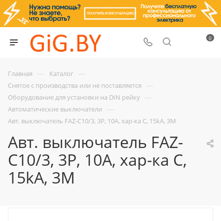
0
—
—
Главная
Каталог
—
Снятое с производства или не поставляется
—
Оборудование для установки на DIN рейку
—
Автоматические выключатели
Авт. выключатель FAZ-C10/3, 3P, 10A, хар-ка C, 15kA, 3M
Авт. выключатель FAZ-
C10/3, 3P, 10A, хар-ка C,
15kA, 3M