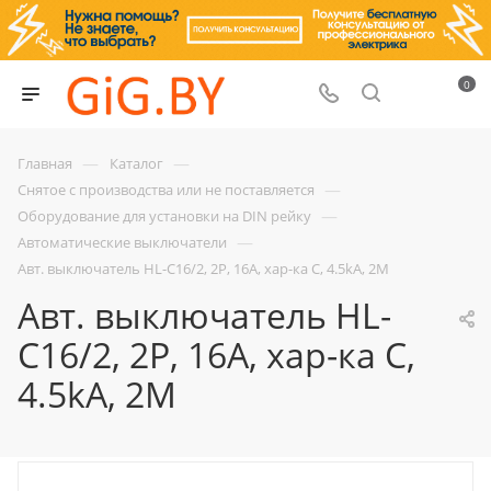
0
—
—
Главная
Каталог
—
Снятое с производства или не поставляется
—
Оборудование для установки на DIN рейку
—
Автоматические выключатели
Авт. выключатель HL-C16/2, 2P, 16A, хар-ка C, 4.5kA, 2M
Авт. выключатель HL-
C16/2, 2P, 16A, хар-ка C,
4.5kA, 2M