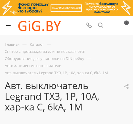
0
—
—
Главная
Каталог
—
Снятое с производства или не поставляется
—
Оборудование для установки на DIN рейку
—
Автоматические выключатели
Авт. выключатель Legrand TX3, 1P, 10A, хар-ка C, 6kA, 1M
Авт. выключатель
Legrand TX3, 1P, 10A,
хар-ка C, 6kA, 1M