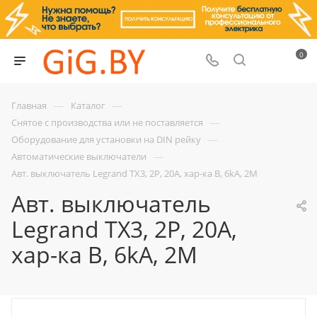
0
—
—
Главная
Каталог
—
Снятое с производства или не поставляется
—
Оборудование для установки на DIN рейку
—
Автоматические выключатели
Авт. выключатель Legrand TX3, 2P, 20A, хар-ка B, 6kA, 2M
Авт. выключатель
Legrand TX3, 2P, 20A,
хар-ка B, 6kA, 2M