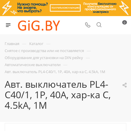
0
—
—
Главная
Каталог
—
Снятое с производства или не поставляется
—
Оборудование для установки на DIN рейку
—
Автоматические выключатели
Авт. выключатель PL4-C40/1, 1P, 40A, хар-ка C, 4.5kA, 1M
Авт. выключатель PL4-
C40/1, 1P, 40A, хар-ка C,
4.5kA, 1M