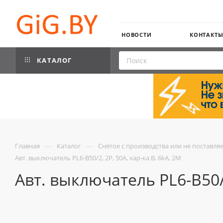
НОВОСТИ
КОНТАКТ
КАТАЛОГ
—
—
Главная
Каталог
Снятое с производства или не поставля
Авт. выключатель PL6-B50/2, 2P, 50A, хар-ка B, 6kA, 2M
Авт. выключатель PL6-B50/2