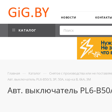
НОВОСТИ
КОНТАКТ
КАТАЛОГ
—
—
Главная
Каталог
Снятое с производства или не поставля
Авт. выключатель PL6-B50/3, 3P, 50A, хар-ка B, 6kA, 3M
Авт. выключатель PL6-B50/3