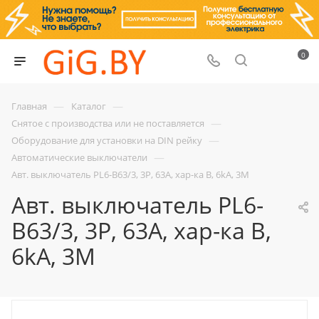
0
—
—
Главная
Каталог
—
Снятое с производства или не поставляется
—
Оборудование для установки на DIN рейку
—
Автоматические выключатели
Авт. выключатель PL6-B63/3, 3P, 63A, хар-ка B, 6kA, 3M
Авт. выключатель PL6-
B63/3, 3P, 63A, хар-ка B,
6kA, 3M