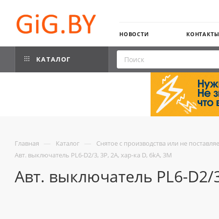
НОВОСТИ
КОНТАКТ
КАТАЛОГ
—
—
Главная
Каталог
Снятое с производства или не поставля
Авт. выключатель PL6-D2/3, 3P, 2A, хар-ка D, 6kA, 3M
Авт. выключатель PL6-D2/3,