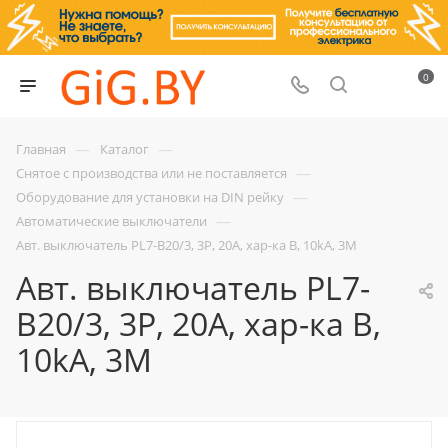
0
—
—
Главная
Каталог
—
Снятое с производства или не поставляется
—
Оборудование для установки на DIN рейку
—
Автоматические выключатели
Авт. выключатель PL7-B20/3, 3P, 20A, хар-ка B, 10kA, 3M
Авт. выключатель PL7-
B20/3, 3P, 20A, хар-ка B,
10kA, 3M