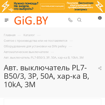
0
—
—
Главная
Каталог
—
Снятое с производства или не поставляется
—
Оборудование для установки на DIN рейку
—
Автоматические выключатели
Авт. выключатель PL7-B50/3, 3P, 50A, хар-ка B, 10kA, 3M
Авт. выключатель PL7-
B50/3, 3P, 50A, хар-ка B,
10kA, 3M