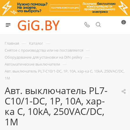
0
—
—
Главная
Каталог
—
Снятое с производства или не поставляется
—
Оборудование для установки на DIN рейку
—
Автоматические выключатели
Авт. выключатель PL7-C10/1-DC, 1P, 10A, хар-ка C, 10kA, 250VAC/DC,
1M
Авт. выключатель PL7-
C10/1-DC, 1P, 10A, хар-
ка C, 10kA, 250VAC/DC,
1M