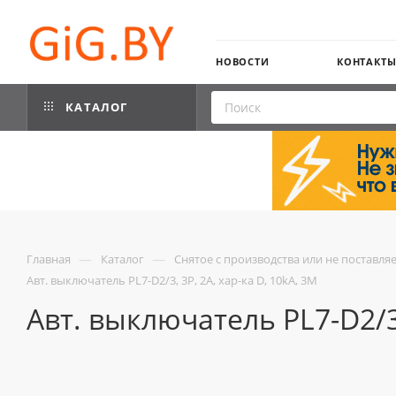
НОВОСТИ
КОНТАКТ
КАТАЛОГ
—
—
Главная
Каталог
Снятое с производства или не поставля
Авт. выключатель PL7-D2/3, 3P, 2A, хар-ка D, 10kA, 3M
Авт. выключатель PL7-D2/3,