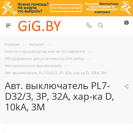
0
—
—
Главная
Каталог
—
Снятое с производства или не поставляется
—
Оборудование для установки на DIN рейку
—
Автоматические выключатели
Авт. выключатель PL7-D32/3, 3P, 32A, хар-ка D, 10kA, 3M
Авт. выключатель PL7-
D32/3, 3P, 32A, хар-ка D,
10kA, 3M