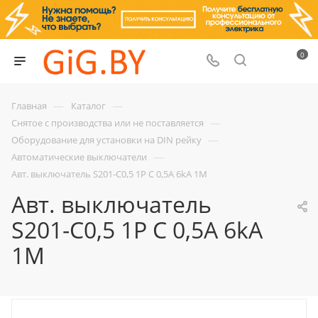
0
—
—
Главная
Каталог
—
Снятое с производства или не поставляется
—
Оборудование для установки на DIN рейку
—
Автоматические выключатели
Авт. выключатель S201-C0,5 1P C 0,5A 6kA 1M
Авт. выключатель
S201-C0,5 1P C 0,5A 6kA
1M