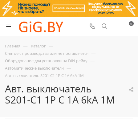
0
—
—
Главная
Каталог
—
Снятое с производства или не поставляется
—
Оборудование для установки на DIN рейку
—
Автоматические выключатели
Авт. выключатель S201-C1 1P C 1A 6kA 1M
Авт. выключатель
S201-C1 1P C 1A 6kA 1M