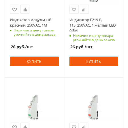
Срок поставки под
Срок поставки под
заказ
заказ
6-8 недель
6 недель
Индикатор модульный
Индикатор E219-E,
Цвет
Индикация
красный, 250VAC, 1M
115_250VAC, 1 желтый LED,
красный
светодиодная
Наличие и цену товара
0,5M
уточняйте в день заказа
Наличие и цену товара
Количество в упаковке
Цвет
уточняйте в день заказа
10
желтый
26
руб.
/шт
26
руб.
/шт
Единицы измерения
Количество в упаковке
шт
1
КУПИТЬ
КУПИТЬ
Единицы измерения
шт
С функцией контроля
С функцией контроля
доступа (RFID)
доступа (RFID)
123
123
Количество модулей
Количество модулей
0.5
0.5
Срок поставки под
Срок поставки под
заказ
заказ