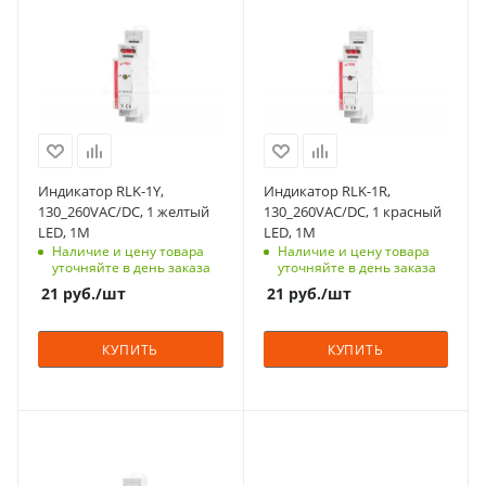
доступа (RFID)
доступа (RFID)
123
123
Количество модулей
Количество модулей
1
1
Срок поставки под
Срок поставки под
заказ
заказ
6-8 недель
6-8 недель
Индикатор RLK-1Y,
Индикатор RLK-1R,
Цвет
Цвет
130_260VAC/DC, 1 желтый
130_260VAC/DC, 1 красный
желтый
красный
LED, 1M
LED, 1M
Наличие и цену товара
Наличие и цену товара
Количество в упаковке
Количество в упаковке
уточняйте в день заказа
уточняйте в день заказа
1
1
21
руб.
/шт
21
руб.
/шт
Единицы измерения
Единицы измерения
шт
шт
КУПИТЬ
КУПИТЬ
С функцией контроля
С функцией контроля
доступа (RFID)
доступа (RFID)
123
305