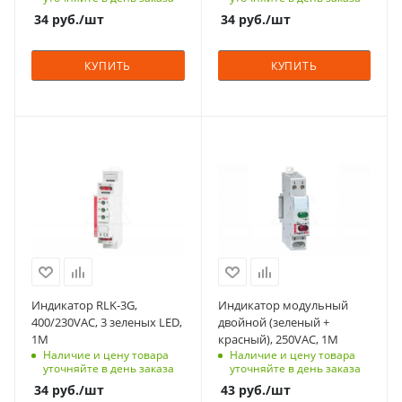
1
Количество в упаковке
34
руб.
/шт
34
руб.
/шт
1
Единицы измерения
шт
Единицы измерения
КУПИТЬ
КУПИТЬ
шт
С функцией контроля
С функцией контроля
доступа (RFID)
доступа (RFID)
123
123
Количество модулей
Количество модулей
1
1
Срок поставки под
Срок поставки под
заказ
заказ
6-8 недель
6-8 недель
Индикатор RLK-3G,
Индикатор модульный
Цвет
Цвет
400/230VAC, 3 зеленых LED,
двойной (зеленый +
зеленый
зеленый/красный
1M
красный), 250VAC, 1M
Наличие и цену товара
Наличие и цену товара
Количество в упаковке
Количество в упаковке
уточняйте в день заказа
уточняйте в день заказа
1
10
34
руб.
/шт
43
руб.
/шт