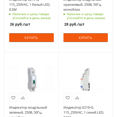
Индикация
Цвет
115_250VAC, 1 белый LED,
оранжевый, 250В, 50Гц,
светодиодная
оранжевый
0,5M
моноблок
Наличие и цену товара
Наличие и цену товара
Цвет
Количество в упаковке
уточняйте в день заказа
уточняйте в день заказа
белый
12
26
руб.
/шт
28
руб.
/шт
Количество в упаковке
Единицы измерения
1
шт
КУПИТЬ
КУПИТЬ
Единицы измерения
шт
С функцией контроля
С функцией контроля
доступа (RFID)
доступа (RFID)
123
123
Количество модулей
Количество модулей
1
0.5
Срок поставки под
Срок поставки под
заказ
заказ
6-8 недель
6 недель
Индикатор модульный
Индикатор E219-G,
Цвет
Индикация
зеленый, 250В, 50Гц,
115_250VAC, 1 синий LED,
зеленый
светодиодная