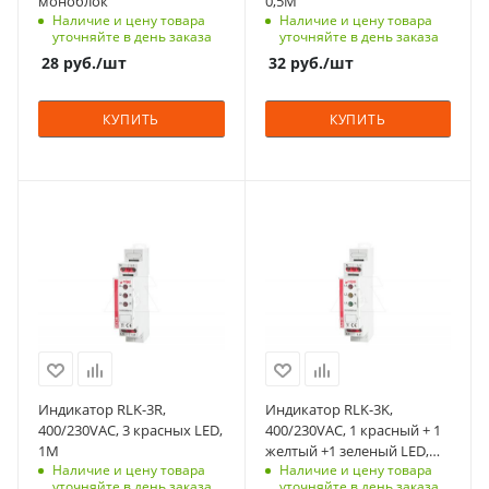
моноблок
0,5M
Наличие и цену товара
Наличие и цену товара
Количество в упаковке
Цвет
уточняйте в день заказа
уточняйте в день заказа
12
синий
28
руб.
/шт
32
руб.
/шт
Единицы измерения
Количество в упаковке
шт
1
КУПИТЬ
КУПИТЬ
Единицы измерения
шт
С функцией контроля
С функцией контроля
доступа (RFID)
доступа (RFID)
304
123
Количество модулей
Количество модулей
1
1
Срок поставки под
Срок поставки под
заказ
заказ
6-8 недель
6-8 недель
Индикатор RLK-3R,
Индикатор RLK-3K,
Цвет
Цвет
400/230VAC, 3 красных LED,
400/230VAC, 1 красный + 1
красный
красный-желтый-
1M
желтый +1 зеленый LED,
зеленый
Наличие и цену товара
Наличие и цену товара
1M
Количество в упаковке
уточняйте в день заказа
уточняйте в день заказа