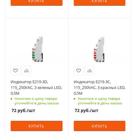
КУПИТЬ
КУПИТЬ
1
Единицы измерения
шт
Единицы измерения
шт
С функцией контроля
С функцией контроля
доступа (RFID)
доступа (RFID)
123
123
Количество модулей
Количество модулей
0.5
0.5
Срок поставки под
Срок поставки под
заказ
заказ
6 недель
6 недель
Индикатор E219-3D,
Индикатор E219-3C,
Индикация
Индикация
115_250VAC, 3 зеленых LED,
115_250VAC, 3 красных LED,
светодиодная
светодиодная
0,5M
0,5M
Наличие и цену товара
Наличие и цену товара
Цвет
Цвет
уточняйте в день заказа
уточняйте в день заказа
зеленый
красный
72
руб.
/шт
72
руб.
/шт
Количество в упаковке
Количество в упаковке
1
1
КУПИТЬ
КУПИТЬ
Единицы измерения
Единицы измерения