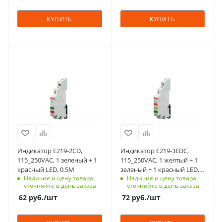
Единицы измерения
Единицы измерения
шт
шт
КУПИТЬ
КУПИТЬ
С функцией контроля
С функцией контроля
доступа (RFID)
доступа (RFID)
123
123
Количество модулей
Количество модулей
0.5
0.5
Срок поставки под
Срок поставки под
заказ
заказ
6 недель
6 недель
Индикатор E219-2CD,
Индикатор E219-3EDC,
Индикация
Индикация
115_250VAC, 1 зеленый + 1
115_250VAC, 1 желтый + 1
светодиодная
светодиодная
красный LED, 0,5M
зеленый + 1 красный LED,
Наличие и цену товара
Наличие и цену товара
0,5M
Цвет
Цвет
уточняйте в день заказа
уточняйте в день заказа
красный-зеленый
красный-желтый-
62
руб.
/шт
72
руб.
/шт
зеленый
Количество в упаковке
1
Количество в упаковке