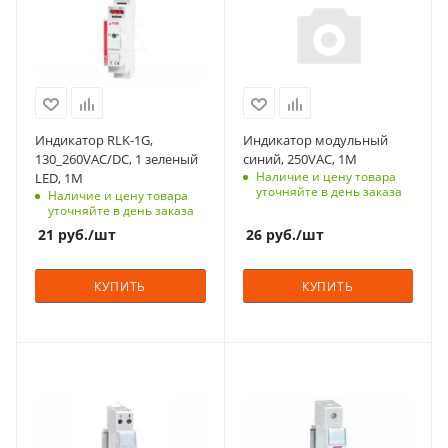
Количество модулей
Количество модулей
1
1
Срок поставки под
Срок поставки под
заказ
заказ
6-8 недель
6-8 недель
Индикатор RLK-1G,
Индикатор модульный
Цвет
Цвет
130_260VAC/DC, 1 зеленый
синий, 250VAC, 1M
зеленый
синий
Наличие и цену товара
LED, 1M
уточняйте в день заказа
Наличие и цену товара
Количество в упаковке
Количество в упаковке
уточняйте в день заказа
1
10
21
руб.
/шт
26
руб.
/шт
Единицы измерения
Единицы измерения
шт
шт
КУПИТЬ
КУПИТЬ
С функцией контроля
С функцией контроля
доступа (RFID)
доступа (RFID)
123
123
Количество модулей
Количество модулей