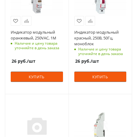
1
1
Срок поставки под
Срок поставки под
заказ
заказ
6-8 недель
6-8 недель
Индикатор модульный
Индикатор модульный
Цвет
Цвет
оранжевый, 250VAC, 1M
красный, 250В, 50Гц,
оранжевый
красный
Наличие и цену товара
моноблок
уточняйте в день заказа
Наличие и цену товара
Количество в упаковке
Количество в упаковке
уточняйте в день заказа
10
12
26
руб.
/шт
26
руб.
/шт
Единицы измерения
Единицы измерения
шт
шт
КУПИТЬ
КУПИТЬ
С функцией контроля
С функцией контроля
доступа (RFID)
доступа (RFID)
123
123
Количество модулей
Количество модулей
1
0.5