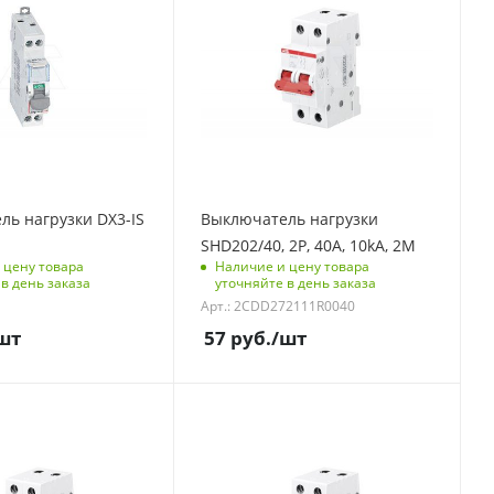
304
полюсов
Количество полюсов
2
модулей
Отключающая
способность, kA
10
 упаковке
Количество модулей
2
мерения
ь нагрузки DX3-IS
Выключатель нагрузки
Срок поставки под
SHD202/40, 2P, 40A, 10kA, 2M
заказ
 цену товара
Наличие и цену товара
6 недель
в день заказа
уточняйте в день заказа
Арт.: 2CDD272111R0040
Количество в упаковке
5
шт
57
руб.
/шт
Единицы измерения
шт
контроля
С функцией контроля
)
доступа (RFID)
304