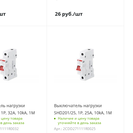
12
шт
26
руб.
/шт
мерения
Единицы измерения
шт
контроля
С функцией контроля
)
доступа (RFID)
123
полюсов
Количество полюсов
1
ая
Отключающая
 kA
способность, kA
10
модулей
Количество модулей
1
ль нагрузки
Выключатель нагрузки
и под
Срок поставки под
1P, 32A, 10kA, 1M
SHD201/25, 1P, 25A, 10kA, 1M
заказ
 цену товара
Наличие и цену товара
6 недель
в день заказа
уточняйте в день заказа
71111R0032
Арт.: 2CDD271111R0025
 упаковке
Количество в упаковке