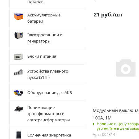
питания
21
руб.
/шт
Аккумуляторные
батареи
Электростанции и
С функцией контроля
генераторы
доступа (RFID)
123
Блоки питания
Количество полюсов
1
Устройства плавного
Количество модулей
пуска (УПП)
1
Срок поставки под
Оборудование для АКБ
заказ
6-8 недель
Понижающие
Модульный выключат
Количество в упаковке
трансформаторы и
100А, 1M
10
автотрансформаторы
Наличие и цену товар
уточняйте в день зака
Единицы измерения
Арт.: 004314
Солнечная энергетика
шт