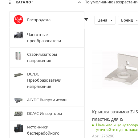
По умолчанию (возрастани
КАТАЛОГ
Распродажа
Цена
Бренд
Частотные
С функцией контроля
преобразователи
доступа (RFID)
123
Стабилизаторы
напряжения
Срок поставки под
заказ
6-8 недель
DC/DC
Преобразователи
Количество в упаковке
напряжения
10
Единицы измерения
AC/DC Выпрямители
шт
Крышка зажимов Z-IS
DC/AC Инверторы
пластик, для IS
Наличие и цену товар
Источники
уточняйте в день зака
бесперебойного
Арт.: 276290