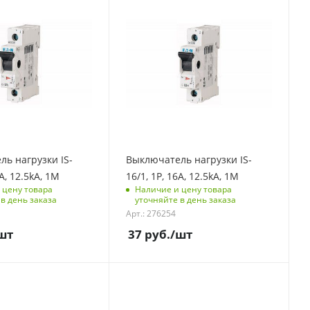
)
доступа (RFID)
123
полюсов
Количество полюсов
1
ая
Отключающая
 kA
способность, kA
12,5
модулей
Количество модулей
1
ь нагрузки IS-
Выключатель нагрузки IS-
и под
Срок поставки под
0A, 12.5kA, 1M
16/1, 1P, 16A, 12.5kA, 1M
заказ
 цену товара
Наличие и цену товара
6-8 недель
в день заказа
уточняйте в день заказа
Арт.: 276254
 упаковке
Количество в упаковке
12
шт
37
руб.
/шт
мерения
Единицы измерения
шт
контроля
С функцией контроля
)
доступа (RFID)