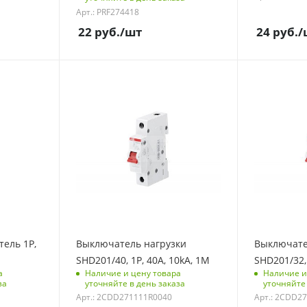
12
Арт.: PRF274418
22
руб.
/шт
24
руб.
/
Единицы из
шт
С функцией контроля
С функцией 
доступа (RFID)
доступа (RFID
123
123
Количество полюсов
Количество 
1
1
Отключающая
Отключающ
способность, kA
способность,
10
10
Количество модулей
Количество 
1
1
ель 1P,
Выключатель нагрузки
Выключате
Срок поставки под
Срок поставк
SHD201/40, 1P, 40A, 10kA, 1M
SHD201/32, 
заказ
заказ
а
Наличие и цену товара
Наличие и
6 недель
6 недель
за
уточняйте в день заказа
уточняйте 
Арт.: 2CDD271111R0040
Арт.: 2CDD2
Количество в упаковке
Количество в