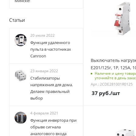
Минске!
123
Количество полюсов
1
Статьи
Отключающая
способность, kA
20 июля 2022
10
Функция удаленного
Количество модулей
пульта в частотниках
1
Canroon
Выключатель нагруз
Срок поставки под
E201/125r, 1P, 125A, 
заказ
23 января 2022
Наличие и цену товар
6 недель
Стабилизаторы
уточняйте в день зака
Арт.: 2CDE281001R0125
Количество в упаковке
напряжения для дома.
10
Делаем правильный
37
руб.
/шт
выбор
Единицы измерения
шт
4 февраля 2021
С функцией контроля
Функция инвертора при
доступа (RFID)
обрыве сигнала
304
аналогового входа