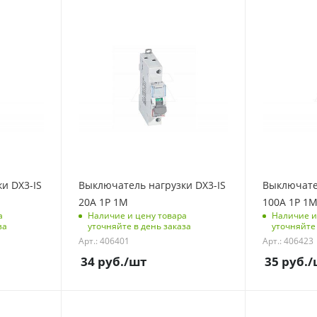
С функцией контроля
С функцией 
доступа (RFID)
доступа (RFID
123
304
Количество полюсов
Количество 
1
1
Количество модулей
Количество 
1
1
Количество в упаковке
Количество в
10
10
Единицы измерения
Единицы из
и DX3-IS
Выключатель нагрузки DX3-IS
Выключател
шт
шт
20A 1P 1M
100A 1P 1
а
Наличие и цену товара
Наличие и
за
уточняйте в день заказа
уточняйте 
Арт.: 406401
Арт.: 406423
34
руб.
/шт
35
руб.
/
С функцией контроля
С функцией 