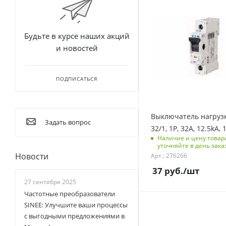
доступа (RFID)
123
Количество полюсов
Будьте в курсе наших акций
1
и новостей
Отключающая
способность, kA
12,5
ПОДПИСАТЬСЯ
Количество модулей
1
Выключатель нагрузк
Срок поставки под
Задать вопрос
32/1, 1P, 32A, 12.5kA,
заказ
Наличие и цену товар
6-8 недель
уточняйте в день зака
Новости
Арт.: 276266
Количество в упаковке
12
37
руб.
/шт
Единицы измерения
27 сентября 2025
шт
Частотные преобразователи
SINEE: Улучшите ваши процессы
С функцией контроля
с выгодными предложениями в
доступа (RFID)