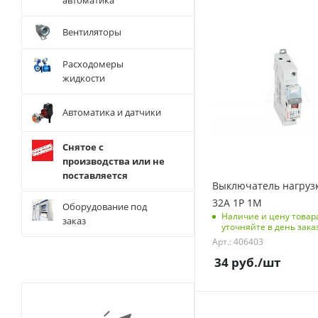
автоматика
С функцией контроля
Вентиляторы
доступа (RFID)
123
Расходомеры
Количество полюсов
жидкости
1
Количество модулей
Автоматика и датчики
1
Количество в упаковке
Снятое с
10
производства или не
поставляется
Единицы измерения
Выключатель нагрузк
шт
32A 1P 1M
Оборудование под
Наличие и цену товар
заказ
уточняйте в день зака
Арт.: 406403
34
руб.
/шт
С функцией контроля