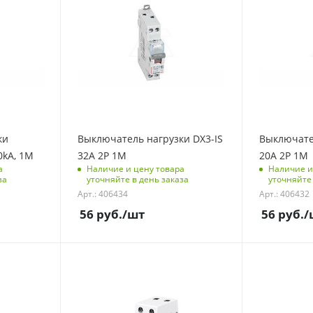
123
123
Количество полюсов
Количество 
2
2
Количество модулей
Количество 
1
1
Количество в упаковке
Количество в
10
10
Единицы измерения
Единицы из
ки
Выключатель нагрузки DX3-IS
Выключател
шт
шт
10kA, 1M
32A 2P 1M
20A 2P 1M
а
Наличие и цену товара
Наличие и
за
уточняйте в день заказа
уточняйте 
Арт.: 406434
Арт.: 406432
56
руб.
/шт
56
руб.
/
С функцией контроля
С функцией 
доступа (RFID)
доступа (RFID
304
304