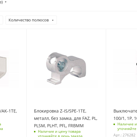
е)
Количество полюсов
С функцией контроля
С функцией 
доступа (RFID)
доступа (RFID
123
123
Срок поставки под
Количество 
заказ
1
6-8 недель
Отключающ
Количество в упаковке
способность,
1
10
Единицы измерения
Количество 
шт
1
/AK-1TE,
Блокировка Z-IS/SPE-1TE,
Выключател
Срок поставк
металл, без замка, для FAZ, PL,
100/1, 1P, 
заказ
а
Наличие и
PLSM, PLHT, PFL, FRBMM
6-8 недель
за
уточняйте 
Наличие и цену товара
Арт.: 276282
Количество в
уточняйте в день заказа