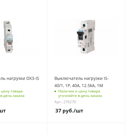
контроля
С функцией контроля
)
доступа (RFID)
123
полюсов
Количество полюсов
1
модулей
Отключающая
способность, kA
12,5
 упаковке
Количество модулей
1
мерения
ь нагрузки DX3-IS
Выключатель нагрузки IS-
Срок поставки под
M
40/1, 1P, 40A, 12.5kA, 1M
заказ
 цену товара
Наличие и цену товара
6-8 недель
в день заказа
уточняйте в день заказа
Арт.: 276270
Количество в упаковке
12
шт
37
руб.
/шт
Единицы измерения
шт
контроля
С функцией контроля