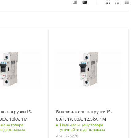
контроля
С функцией контроля
)
доступа (RFID)
123
полюсов
Количество полюсов
1
ая
Отключающая
 kA
способность, kA
12,5
модулей
Количество модулей
1
ь нагрузки IS-
Выключатель нагрузки IS-
и под
Срок поставки под
100A, 10kA, 1M
80/1, 1P, 80A, 12.5kA, 1M
заказ
 цену товара
Наличие и цену товара
6-8 недель
в день заказа
уточняйте в день заказа
Арт.: 276278
 упаковке
Количество в упаковке