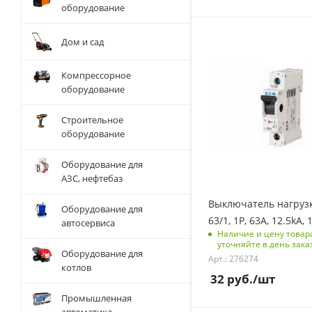
оборудование
С функцией контроля
Дом и сад
доступа (RFID)
123
Компрессорное
оборудование
Количество полюсов
1
Строительное
Отключающая
оборудование
способность, kA
12,5
Оборудование для
Количество модулей
АЗС, нефтебаз
1
Выключатель нагрузк
Оборудование для
Срок поставки под
63/1, 1P, 63A, 12.5kA,
автосервиса
заказ
Наличие и цену товар
6-8 недель
уточняйте в день зака
Оборудование для
Арт.: 276274
Количество в упаковке
котлов
12
32
руб.
/шт
Единицы измерения
Промышленная
шт