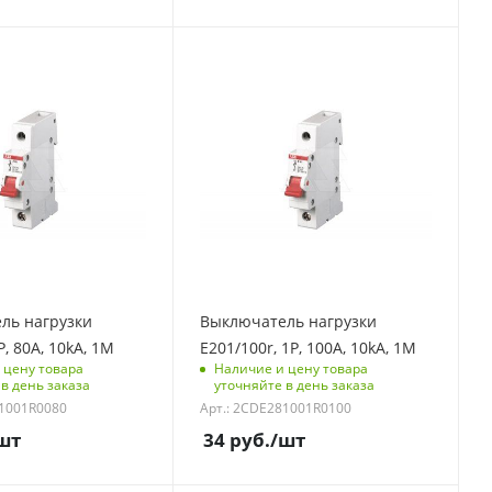
Единицы измерения
шт
контроля
С функцией контроля
)
доступа (RFID)
123
полюсов
Количество полюсов
1
ая
Отключающая
 kA
способность, kA
10
модулей
Количество модулей
1
ль нагрузки
Выключатель нагрузки
и под
Срок поставки под
P, 80A, 10kA, 1M
E201/100r, 1P, 100A, 10kA, 1M
заказ
 цену товара
Наличие и цену товара
6 недель
в день заказа
уточняйте в день заказа
81001R0080
Арт.: 2CDE281001R0100
 упаковке
Количество в упаковке
10
шт
34
руб.
/шт
мерения
Единицы измерения
шт