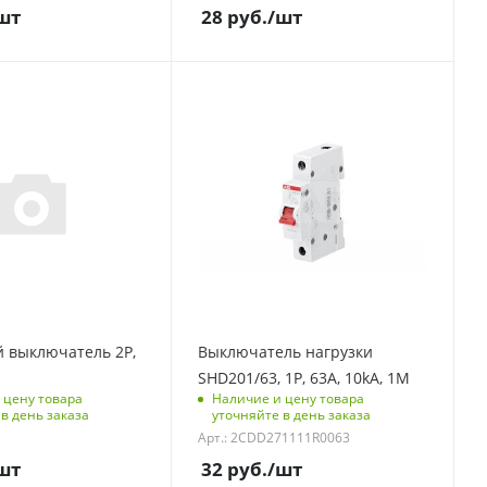
10
шт
28
руб.
/шт
мерения
Единицы измерения
шт
контроля
С функцией контроля
)
доступа (RFID)
304
полюсов
Количество полюсов
1
модулей
Отключающая
способность, kA
10
и под
Количество модулей
1
 выключатель 2P,
Выключатель нагрузки
 упаковке
Срок поставки под
SHD201/63, 1P, 63A, 10kA, 1M
заказ
 цену товара
Наличие и цену товара
6 недель
в день заказа
уточняйте в день заказа
мерения
Арт.: 2CDD271111R0063
Количество в упаковке
10
шт
32
руб.
/шт