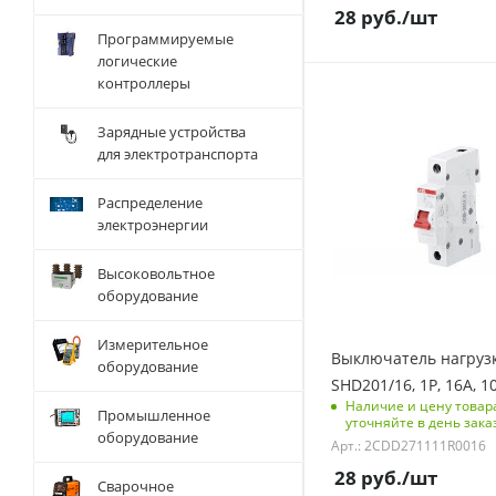
28
руб.
/шт
Программируемые
логические
контроллеры
Количество полюсов
1
Зарядные устройства
для электротранспорта
Отключающая
способность, kA
10
Распределение
электроэнергии
Количество модулей
1
Высоковольтное
Срок поставки под
оборудование
заказ
6 недель
Измерительное
Выключатель нагруз
оборудование
Количество в упаковке
SHD201/16, 1P, 16A, 1
10
Наличие и цену товар
Промышленное
уточняйте в день зака
Единицы измерения
оборудование
Арт.: 2CDD271111R0016
шт
28
руб.
/шт
Сварочное