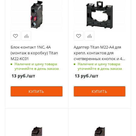
Единицы измерения
Единицы измерения
123
С функцией контроля
шт
шт
доступа (RFID)
Срок поставки под
123
заказ
6-8 недель
Срок поставки под
заказ
Количество в упаковке
6-8 недель
1
Блок-контакт 1NC, 4А
Адаптер Titan M22-A4 для
Тип контактов
Единицы измерения
(монтаж в коробку) Titan
крепл. контактов для
1NC
шт
M22-KC01
счетверенных кнопок и 4-
Наличие и цену товара
Наличие и цену товара
хпозиц. джойстиков
Способ крепления
уточняйте в день заказа
уточняйте в день заказа
в коробку
13
руб.
/шт
13
руб.
/шт
Тип зажима
винтовой
КУПИТЬ
КУПИТЬ
Номинльный ток, А
4
Количество в упаковке
Номинальный ток, A
Номинальный ток, A
1
4
4
Единицы измерения
С функцией контроля
С функцией контроля
шт