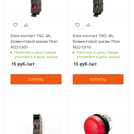
доступа (RFID)
доступа (RFID)
123
123
Срок поставки под
Срок поставки под
заказ
заказ
6-8 недель
6-8 недель
Блок-контакт 1NС, 4А,
Блок-контакт 1NO, 4А,
Тип контактов
Тип контактов
безвинтовой зажим Titan
безвинтовой зажим Titan
1NC
1NO
M22-CK01
M22-CK10
Наличие и цену товара
Наличие и цену товара
Способ крепления
Способ крепления
уточняйте в день заказа
уточняйте в день заказа
к адаптеру
к адаптеру
15
руб.
/шт
15
руб.
/шт
Тип зажима
Тип зажима
самозажимной
самозажимной
КУПИТЬ
КУПИТЬ
Номинльный ток, А
Номинльный ток, А
4
4
Количество в упаковке
Количество в упаковке
Номинальный ток, A
С функцией контроля
20
20
4
доступа (RFID)
Единицы измерения
Единицы измерения
305
С функцией контроля
шт
шт
доступа (RFID)
Степень защиты
123
IP67