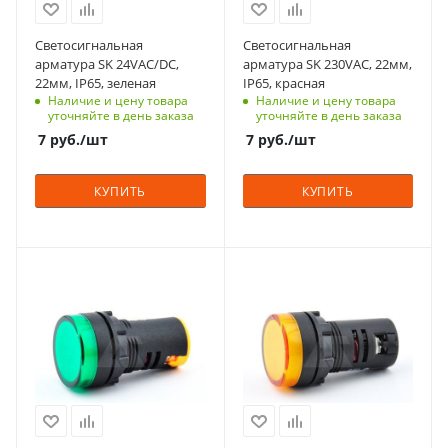
IP65
IP65
Срок поставки под
Срок поставки под
Светосигнальная
Светосигнальная
заказ
заказ
арматура SK 24VAC/DC,
арматура SK 230VAC, 22мм,
10 недель
10 недель
22мм, IP65, зеленая
IP65, красная
Наличие и цену товара
Наличие и цену товара
Напряжение, V
Напряжение, V
уточняйте в день заказа
уточняйте в день заказа
24
230
7
руб.
/шт
7
руб.
/шт
Вид
Вид
светодиодная
светодиодная
КУПИТЬ
КУПИТЬ
Подсветка
Подсветка
нет
нет
Диаметр, мм.
Диаметр, мм.
С функцией контроля
С функцией контроля
22
22
доступа (RFID)
доступа (RFID)
Количество в упаковке
Количество в упаковке
123
123
10
10
Тип напряжения
Тип напряжения
Единицы измерения
Единицы измерения
VAC
VAC
шт
шт
Степень защиты
Степень защиты
IP65
IP65
Срок поставки под
Срок поставки под