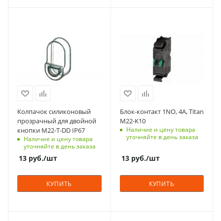
Диаметр, мм.
С функцией контроля
Номинальный ток, A
22
доступа (RFID)
4
Количество в упаковке
305
С функцией контроля
10
Степень защиты
доступа (RFID)
Единицы измерения
IP67
123
шт
Срок поставки под
Срок поставки под
заказ
заказ
6-8 недель
6-8 недель
Колпачок силиконовый
Блок-контакт 1NO, 4А, Titan
Количество в упаковке
Тип контактов
прозрачный для двойной
M22-K10
10
1NO
Наличие и цену товара
кнопки M22-T-DD IP67
уточняйте в день заказа
Наличие и цену товара
Единицы измерения
Способ крепления
уточняйте в день заказа
шт
к адаптеру
13
руб.
/шт
13
руб.
/шт
Тип зажима
винтовой
КУПИТЬ
КУПИТЬ
Номинльный ток, А
4
Количество в упаковке