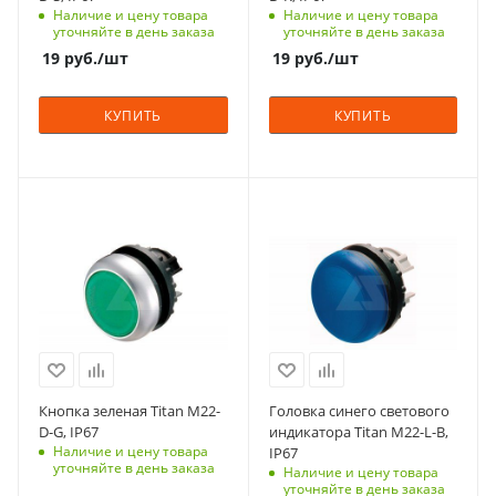
нет
нет
Наличие и цену товара
Наличие и цену товара
уточняйте в день заказа
уточняйте в день заказа
Вид
Вид
19
руб.
/шт
19
руб.
/шт
скрытая
скрытая
Подсветка
Подсветка
КУПИТЬ
КУПИТЬ
нет
нет
Количество в упаковке
Количество в упаковке
10
10
С функцией контроля
С функцией контроля
Единицы измерения
Единицы измерения
доступа (RFID)
доступа (RFID)
шт
шт
305
305
Степень защиты
Степень защиты
IP67
IP67
Срок поставки под
Срок поставки под
заказ
заказ
6-8 недель
6-8 недель
Кнопка зеленая Titan M22-
Головка синего светового
Фиксация
Вид
D-G, IP67
индикатора Titan M22-L-B,
нет
плоская
Наличие и цену товара
IP67
уточняйте в день заказа
Наличие и цену товара
Вид
Количество в упаковке
уточняйте в день заказа