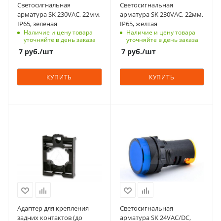
Светосигнальная
Светосигнальная
заказ
заказ
арматура SK 230VAC, 22мм,
арматура SK 230VAC, 22мм,
10 недель
10 недель
IP65, зеленая
IP65, желтая
Наличие и цену товара
Наличие и цену товара
Напряжение, V
Напряжение, V
уточняйте в день заказа
уточняйте в день заказа
230
230
7
руб.
/шт
7
руб.
/шт
Вид
Вид
светодиодная
светодиодная
КУПИТЬ
КУПИТЬ
Подсветка
Подсветка
нет
нет
Диаметр, мм.
Диаметр, мм.
С функцией контроля
С функцией контроля
22
22
доступа (RFID)
доступа (RFID)
Количество в упаковке
Количество в упаковке
123
123
10
10
Срок поставки под
Тип напряжения
Единицы измерения
Единицы измерения
заказ
VAC/DC
шт
шт
6-8 недель
Степень защиты
Количество в упаковке
IP65
50
Срок поставки под
Адаптер для крепления
Светосигнальная
Единицы измерения
заказ
задних контактов (до
арматура SK 24VAC/DC,