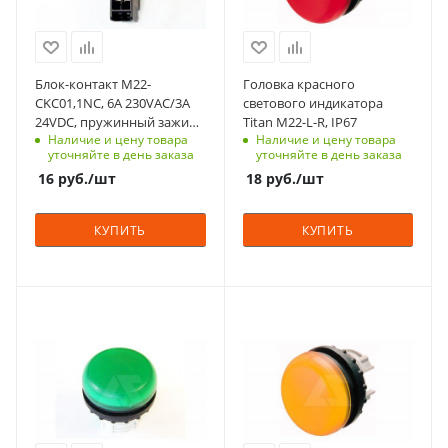
Срок поставки под
Срок поставки под
заказ
заказ
6-8 недель
6-8 недель
Блок-контакт M22-
Головка красного
Тип контактов
Вид
CKC01,1NC, 6A 230VAC/3A
светового индикатора
1NC
плоская
24VDC, пружинный зажим,
Titan M22-L-R, IP67
Наличие и цену товара
Наличие и цену товара
монтаж в корпус M22-I*
Способ крепления
Количество в упаковке
уточняйте в день заказа
уточняйте в день заказа
к кнопке
1
16
руб.
/шт
18
руб.
/шт
Тип зажима
Единицы измерения
самозажимной
шт
КУПИТЬ
КУПИТЬ
Номинльный ток, А
4
Количество в упаковке
С функцией контроля
С функцией контроля
20
доступа (RFID)
доступа (RFID)
Единицы измерения
305
305
шт
Степень защиты
Степень защиты
IP67
IP67
Срок поставки под
Срок поставки под