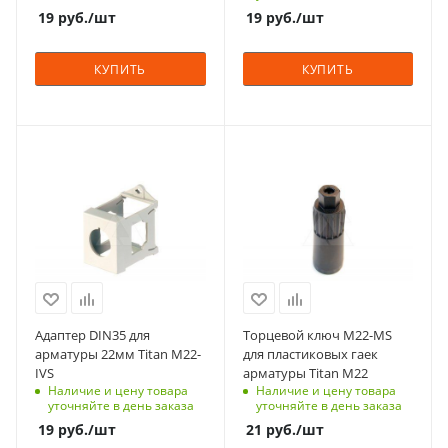
скрытая
1
19
руб.
/шт
19
руб.
/шт
Подсветка
Единицы измерения
нет
шт
КУПИТЬ
КУПИТЬ
Количество в упаковке
10
Единицы измерения
С функцией контроля
С функцией контроля
шт
доступа (RFID)
доступа (RFID)
123
123
Срок поставки под
Срок поставки под
заказ
заказ
6-8 недель
6-8 недель
Количество в упаковке
Количество в упаковке
1
5
Адаптер DIN35 для
Торцевой ключ M22-MS
Единицы измерения
Единицы измерения
арматуры 22мм Titan M22-
для пластиковых гаек
шт
шт
IVS
арматуры Titan M22
Наличие и цену товара
Наличие и цену товара
уточняйте в день заказа
уточняйте в день заказа
19
руб.
/шт
21
руб.
/шт