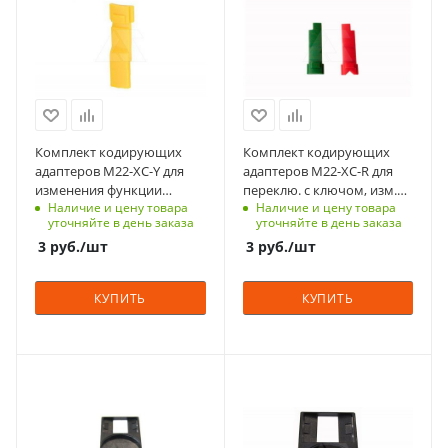
304
304
Срок поставки под
Срок поставки под
заказ
заказ
6-8 недель
6-8 недель
Количество в упаковке
Количество в упаковке
10
10
Комплект кодирующих
Комплект кодирующих
Единицы измерения
Единицы измерения
адаптеров M22-XC-Y для
адаптеров M22-XC-R для
шт
шт
изменения функции
переклю. с ключом, изм.
Наличие и цену товара
Наличие и цену товара
фиксации переключателей
функции извлечения
уточняйте в день заказа
уточняйте в день заказа
ключа
3
руб.
/шт
3
руб.
/шт
КУПИТЬ
КУПИТЬ
С функцией контроля
С функцией контроля
доступа (RFID)
доступа (RFID)
305
305