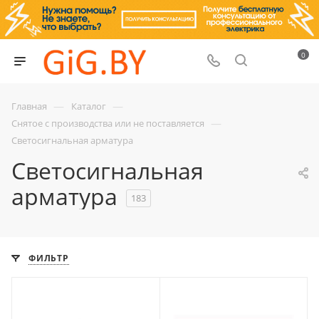
0
—
—
Главная
Каталог
—
Снятое с производства или не поставляется
Светосигнальная арматура
Светосигнальная
арматура
183
ФИЛЬТР
С функцией контроля
С функцией контроля
доступа (RFID)
доступа (RFID)