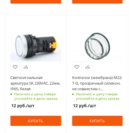
Подсветка
Подсветка
нет
нет
Диаметр, мм.
Диаметр, мм.
С функцией контроля
С функцией контроля
22
22
доступа (RFID)
доступа (RFID)
Количество в упаковке
Количество в упаковке
123
305
10
10
Тип напряжения
Срок поставки под
Единицы измерения
Единицы измерения
VAC
заказ
шт
шт
6-8 недель
Степень защиты
IP65
Количество в упаковке
10
Срок поставки под
Светосигнальная
Колпачок (мембрана) M22-
заказ
Единицы измерения
арматура SK 230VAC, 22мм,
T-D, прозрачный силикон,
10 недель
шт
IP65, белая
не совместим с
Наличие и цену товара
Наличие и цену товара
держателями шильдиков,
Напряжение, V
уточняйте в день заказа
уточняйте в день заказа
для M22(S)-
230
12
руб.
/шт
12
руб.
/шт
D(R)-/DL-/DRL-/L(C)-, IP67,
Вид
69K
светодиодная
КУПИТЬ
КУПИТЬ
Подсветка
нет