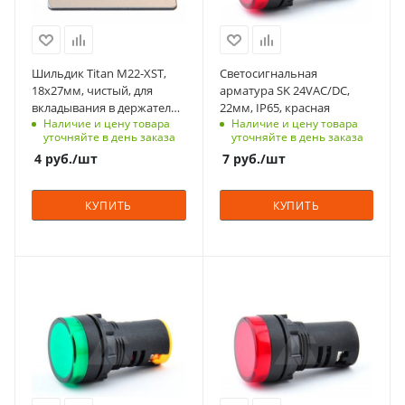
6-8 недель
Степень защиты
Количество в упаковке
IP65
10
Срок поставки под
Шильдик Titan M22-XST,
Светосигнальная
Единицы измерения
заказ
18х27мм, чистый, для
арматура SK 24VAC/DC,
шт
10 недель
вкладывания в держатели
22мм, IP65, красная
Наличие и цену товара
Наличие и цену товара
этикеток
Напряжение, V
уточняйте в день заказа
уточняйте в день заказа
24
4
руб.
/шт
7
руб.
/шт
Вид
светодиодная
КУПИТЬ
КУПИТЬ
Подсветка
нет
Диаметр, мм.
С функцией контроля
С функцией контроля
22
доступа (RFID)
доступа (RFID)
Количество в упаковке
123
123
10
Тип напряжения
Тип напряжения
Единицы измерения
VAC/DC
VAC
шт
Степень защиты
Степень защиты