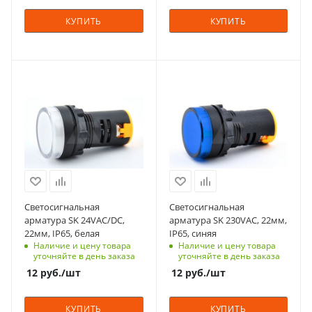
КУПИТЬ
КУПИТЬ
С функцией контроля
С функцией контроля
доступа (RFID)
доступа (RFID)
123
123
Тип напряжения
Тип напряжения
VAC/DC
VAC
Степень защиты
Степень защиты
IP65
IP65
Срок поставки под
Срок поставки под
Светосигнальная
Светосигнальная
заказ
заказ
арматура SK 24VAC/DC,
арматура SK 230VAC, 22мм,
10 недель
10 недель
22мм, IP65, белая
IP65, синяя
Наличие и цену товара
Наличие и цену товара
Напряжение, V
Напряжение, V
уточняйте в день заказа
уточняйте в день заказа
24
230
12
руб.
/шт
12
руб.
/шт
Вид
Вид
светодиодная
светодиодная
КУПИТЬ
КУПИТЬ