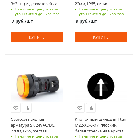
шт
10 недель
3х3шт.) и держателей ламп
22мм, IP65, синяя
Наличие и цену товара
Наличие и цену товара
Titan M22-A
Напряжение, V
уточняйте в день заказа
уточняйте в день заказа
24
7
руб.
/шт
9
руб.
/шт
Вид
светодиодная
КУПИТЬ
КУПИТЬ
Подсветка
нет
Диаметр, мм.
С функцией контроля
С функцией контроля
22
доступа (RFID)
доступа (RFID)
Количество в упаковке
123
305
10
Тип напряжения
Срок поставки под
Единицы измерения
VAC/DC
заказ
шт
6-8 недель
Степень защиты
IP65
Количество в упаковке
1
Срок поставки под
Светосигнальная
Кнопочный шильдик Titan
заказ
Единицы измерения
арматура SK 24VAC/DC,
M22-XD-S-X7, плоский,
10 недель
шт
22мм, IP65, желтая
белая стрелка на черном
Наличие и цену товара
Наличие и цену товара
фоне
Напряжение, V