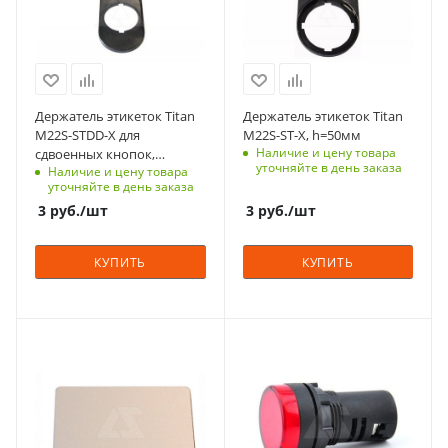
Срок поставки под
Срок поставки под
заказ
заказ
6-8 недель
6-8 недель
Количество в упаковке
Количество в упаковке
10
100
Держатель этикеток Titan
Держатель этикеток Titan
Единицы измерения
Единицы измерения
M22S-STDD-X для
M22S-ST-X, h=50мм
шт
шт
Наличие и цену товара
сдвоенных кнопок,
уточняйте в день заказа
Наличие и цену товара
h=75мм
уточняйте в день заказа
3
руб.
/шт
3
руб.
/шт
КУПИТЬ
КУПИТЬ
С функцией контроля
С функцией контроля
доступа (RFID)
доступа (RFID)
123
123
Срок поставки под
Тип напряжения
заказ
VAC/DC