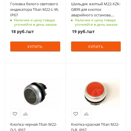
Головка белого светового
Шильдик желтый M22-XZK-
Вид
Единицы измерения
индикатора Titan M22-L-W,
GB99 для кнопок
плоская
шт
IP67
аварийного останова,
Наличие и цену товара
Наличие и цену товара
надпись "EMERGENCY
Количество в упаковке
уточняйте в день заказа
уточняйте в день заказа
STOP", 50х33мм
1
18
руб.
/шт
19
руб.
/шт
Единицы измерения
шт
КУПИТЬ
КУПИТЬ
С функцией контроля
С функцией контроля
доступа (RFID)
доступа (RFID)
305
305
Степень защиты
Степень защиты
IP67
IP67
Срок поставки под
Срок поставки под
заказ
заказ
6-8 недель
6-8 недель
Кнопка черная Titan M22-
Кнопка красная Titan M22-
Фиксация
Фиксация
D-S, IP67
D-R, IP67