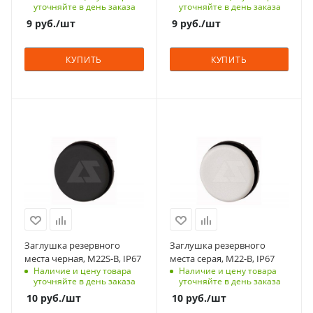
уточняйте в день заказа
уточняйте в день заказа
24
9
руб.
/шт
9
руб.
/шт
Вид
светодиодная
КУПИТЬ
КУПИТЬ
Подсветка
нет
Диаметр, мм.
С функцией контроля
С функцией контроля
22
доступа (RFID)
доступа (RFID)
Количество в упаковке
305
305
10
Степень защиты
Степень защиты
Единицы измерения
IP67
IP67
шт
Срок поставки под
Срок поставки под
заказ
заказ
6-8 недель
6-8 недель
Заглушка резервного
Заглушка резервного
Количество в упаковке
Количество в упаковке
места черная, M22S-B, IP67
места серая, M22-B, IP67
10
10
Наличие и цену товара
Наличие и цену товара
уточняйте в день заказа
уточняйте в день заказа
Единицы измерения
Единицы измерения
10
руб.
/шт
10
руб.
/шт
шт
шт