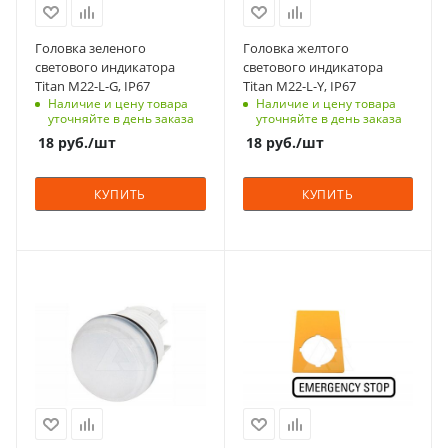
заказ
заказ
6-8 недель
6-8 недель
Головка зеленого
Головка желтого
Вид
Вид
светового индикатора
светового индикатора
плоская
плоская
Titan M22-L-G, IP67
Titan M22-L-Y, IP67
Наличие и цену товара
Наличие и цену товара
Количество в упаковке
Количество в упаковке
уточняйте в день заказа
уточняйте в день заказа
1
1
18
руб.
/шт
18
руб.
/шт
Единицы измерения
Единицы измерения
шт
шт
КУПИТЬ
КУПИТЬ
С функцией контроля
С функцией контроля
доступа (RFID)
доступа (RFID)
305
123
Степень защиты
Срок поставки под
IP67
заказ
6-8 недель
Срок поставки под
заказ
Количество в упаковке
6-8 недель
10