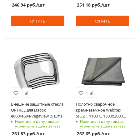
-10 - +60
(ШхВхГ), мм
246.94
руб.
/шт
251.18
руб.
/шт
1000x2000
Тип батареи
Солнечная + 1
Вес, кг
КУПИТЬ
КУПИТЬ
1.2
литиевая
батарейка CR2032
сменная
Гарантийный срок,
Характеристики
Характеристики
мес
прозрачные
обработанные
1 год
края
Материал
Вес, кг
Поликарбонат
Материал
0.6
кремнеземная
Страна изготовления
ткань
Швейцария
Страна изготовления
Цвет
Россия
бесцветные
Внешние защитные стекла
Полотно сварочное
Цвет
OPTREL для масок
кремнеземное Weldtex
Габаритные размеры
серые
e600/e684/vegaview (5 шт.)
SIO2 (+1100 C, 1500х2000
(ШхВхГ), мм
Наличие и цену товара
Наличие и цену товара
мм)
110х90х7
Габаритные размеры
уточняйте в день заказа
уточняйте в день заказа
(ШхВхГ), мм
Вес, кг
261.83
руб.
/шт
262.65
руб.
/шт
1500x2000
0.255