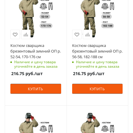
Страна изготовления
Страна изготовления
Россия
Россия
Цвет
Цвет
оливковые
оливковые
Класс защиты
Класс защиты
2
2
Костюм сварщика
Костюм сварщика
брезентовый зимний ОП р.
брезентовый зимний ОП р.
Вес, кг
Вес, кг
52-54, 170-176 см
56-58, 182-188 см
2.1
2.1
Наличие и цену товара
Наличие и цену товара
уточняйте в день заказа
уточняйте в день заказа
216.75
руб.
/шт
216.75
руб.
/шт
КУПИТЬ
КУПИТЬ
Материал
Материал
брезент
брезент
Страна изготовления
Страна изготовления