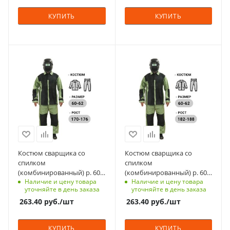
Вес, кг
КУПИТЬ
КУПИТЬ
2.5
Материал
Материал
брезент, спилок
брезент, спилок
Страна изготовления
Страна изготовления
Россия
Россия
Цвет
Цвет
оливковые/черные
оливковые/черные
Класс защиты
Класс защиты
2
2
Костюм сварщика со
Костюм сварщика со
спилком
спилком
Вес, кг
Вес, кг
(комбинированный) р. 60-
(комбинированный) р. 60-
1.9
1.9
Наличие и цену товара
Наличие и цену товара
62, 170-176 см
62, 182-188 см
уточняйте в день заказа
уточняйте в день заказа
263.40
руб.
/шт
263.40
руб.
/шт
КУПИТЬ
КУПИТЬ