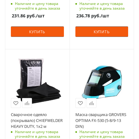
Наличие и цену товара
Наличие и цену товара
114х133/100х100 мм,
Тип батареи
Тип батареи
уточняйте в день заказа
уточняйте в день заказа
1/1/1/1), FULL COLOR
Литиевая
Литиевая
231.86
руб.
/шт
236.78
руб.
/шт
Габаритные размеры
Габаритные размеры
(ШхВхГ), мм
(ШхВхГ), мм
КУПИТЬ
КУПИТЬ
114х133х10
270x240x270
Гарантийный срок,
Гарантийный срок,
мес
мес
1 год
3 года
Характеристики
Характеристики
Термостойкость до
естественная
Вес, кг
Вес, кг
+1200 C
цветопередача
0.14
0.589
Материал
Материал
углеродное
Пластик
волокно
Страна изготовления
Китай
Страна изготовления
Китай
Цвет
Сварочное одеяло
Маска сварщика GROVERS
голубые
Цвет
(покрывало) CHIEFWELDER
OPTIMA FX-530 (5-8/9-13
черные
HEAVY DUTY, 1х2 м
DIN)
Рабочая температура,
Наличие и цену товара
Наличие и цену товара
⁰C
Габаритные размеры
уточняйте в день заказа
уточняйте в день заказа