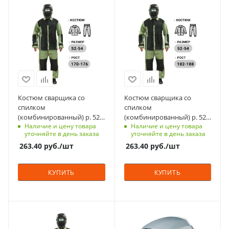
Материал
Материал
брезент, спилок
брезент, спилок
Страна изготовления
Страна изготовления
Россия
Россия
Цвет
Цвет
оливковые/черные
оливковые/черные
Класс защиты
Класс защиты
2
2
Костюм сварщика со
Костюм сварщика со
спилком
спилком
Вес, кг
Вес, кг
(комбинированный) р. 52-
(комбинированный) р. 52-
1.9
1.9
Наличие и цену товара
Наличие и цену товара
54, 170-176 см
54, 182-188 см
уточняйте в день заказа
уточняйте в день заказа
263.40
руб.
/шт
263.40
руб.
/шт
КУПИТЬ
КУПИТЬ
Материал
Материал
брезент, спилок
Пластик