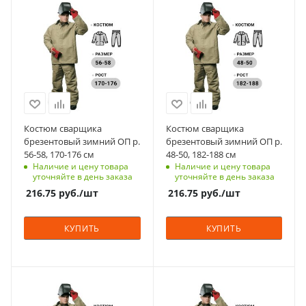
Материал
Материал
брезент
брезент
Страна изготовления
Страна изготовления
Россия
Россия
Цвет
Цвет
оливковые
оливковые
Класс защиты
Класс защиты
2
2
Костюм сварщика
Костюм сварщика
брезентовый зимний ОП р.
брезентовый зимний ОП р.
Вес, кг
Вес, кг
56-58, 170-176 см
48-50, 182-188 см
2.1
2.1
Наличие и цену товара
Наличие и цену товара
уточняйте в день заказа
уточняйте в день заказа
216.75
руб.
/шт
216.75
руб.
/шт
КУПИТЬ
КУПИТЬ
Материал
Материал
брезент
брезент