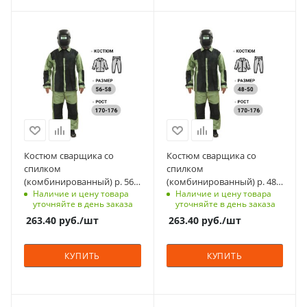
Материал
Материал
брезент, спилок
брезент, спилок
Страна изготовления
Страна изготовления
Россия
Россия
Цвет
Цвет
оливковые/черные
оливковые/черные
Класс защиты
Класс защиты
2
2
Костюм сварщика со
Костюм сварщика со
спилком
спилком
Вес, кг
Вес, кг
(комбинированный) р. 56-
(комбинированный) р. 48-
1.9
1.9
Наличие и цену товара
Наличие и цену товара
58, 170-176 см
50, 170-176 см
уточняйте в день заказа
уточняйте в день заказа
263.40
руб.
/шт
263.40
руб.
/шт
КУПИТЬ
КУПИТЬ