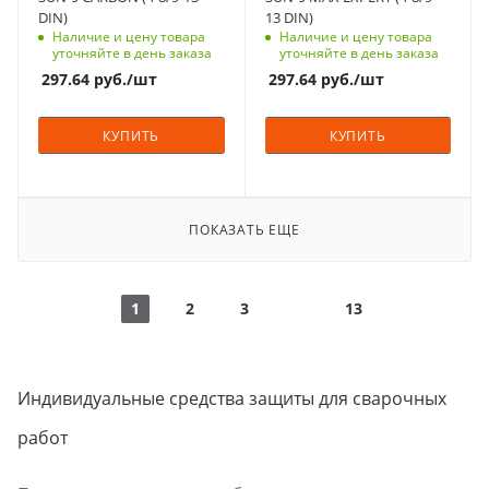
DIN)
13 DIN)
Рабочая температура,
Рабочая температура,
Наличие и цену товара
Наличие и цену товара
⁰C
⁰C
уточняйте в день заказа
уточняйте в день заказа
-5 - +55
-5 - +55
297.64
руб.
/шт
297.64
руб.
/шт
Тип батареи
Тип батареи
Солнечная + 1
Солнечная + 1
КУПИТЬ
КУПИТЬ
сменная батарейка
сменная батарейка
типа CR2450
типа CR2450
Гарантийный срок,
Гарантийный срок,
мес
мес
ПОКАЗАТЬ ЕЩЕ
1 год
1 год
Вес, кг
Вес, кг
0.5
0.5
1
2
3
13
Индивидуальные средства защиты для сварочных
работ