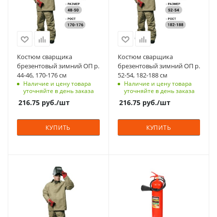
Россия
Россия
Цвет
Цвет
оливковые
оливковые
Класс защиты
Класс защиты
2
2
Костюм сварщика
Костюм сварщика
брезентовый зимний ОП р.
брезентовый зимний ОП р.
Вес, кг
Вес, кг
44-46, 170-176 см
52-54, 182-188 см
2.1
2.1
Наличие и цену товара
Наличие и цену товара
уточняйте в день заказа
уточняйте в день заказа
216.75
руб.
/шт
216.75
руб.
/шт
КУПИТЬ
КУПИТЬ
Материал
Страна изготовления
брезент
Россия
Страна изготовления
Цвет
Россия
красные
Цвет
Рабочая температура,