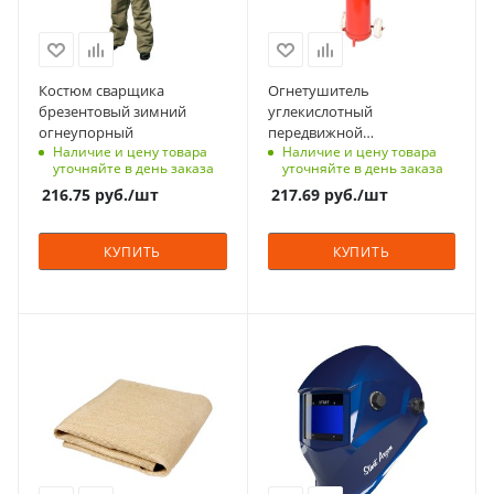
оливковые
⁰C
-40 - +50
Класс защиты
2
Габаритные размеры
Костюм сварщика
Огнетушитель
(ШхВхГ), мм
брезентовый зимний
углекислотный
Вес, кг
159x990
огнеупорный
передвижной
2.1
Наличие и цену товара
Наличие и цену товара
Ярпожинвест ОУ-10 ВСЕ
Габариты (ВхШхГ), мм
уточняйте в день заказа
уточняйте в день заказа
159×990
216.75
руб.
/шт
217.69
руб.
/шт
Вес, кг
35
КУПИТЬ
КУПИТЬ
Характеристики
Характеристики
обработанные
технология
края
ClearLens
Материал
Материал
стеклоткань со
Пластик
специальным
Страна изготовления
покрытием