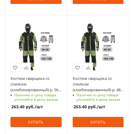
Материал
Материал
брезент, спилок
брезент, спилок
Страна изготовления
Страна изготовления
Россия
Россия
Цвет
Цвет
оливковые/черные
оливковые/черные
Класс защиты
Класс защиты
2
2
Костюм сварщика со
Костюм сварщика со
спилком
спилком
Вес, кг
Вес, кг
(комбинированный) р. 56-
(комбинированный) р. 48-
1.9
1.9
Наличие и цену товара
Наличие и цену товара
58, 182-188 см
50, 182-188 см
уточняйте в день заказа
уточняйте в день заказа
263.40
руб.
/шт
263.40
руб.
/шт
КУПИТЬ
КУПИТЬ