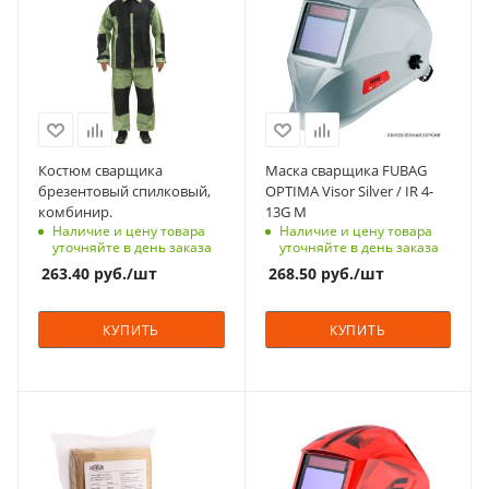
Страна изготовления
Страна изготовления
Россия
Китай
Цвет
Цвет
оливковые/черные
серые
Класс защиты
Рабочая температура,
2
⁰C
Костюм сварщика
Маска сварщика FUBAG
-5 - +55
брезентовый спилковый,
OPTIMA Visor Silver / IR 4-
Вес, кг
комбинир.
13G M
1.9
Тип батареи
Наличие и цену товара
Наличие и цену товара
Солнечная
уточняйте в день заказа
уточняйте в день заказа
Гарантийный срок,
263.40
руб.
/шт
268.50
руб.
/шт
мес
2 года
КУПИТЬ
КУПИТЬ
Вес, кг
0.5
Характеристики
Материал
Термостойкость до
Пластик
+550°C
Страна изготовления