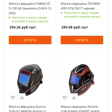
Цвет
Маска сварщика FUBAG IQ
Маска сварщика TECMEN
синие
Цвет
5-13D M Хамелеон (5-8/9-13
ADF 615J TM17 черная
черные
Наличие и цену товара
DIN)
Рабочая температура,
уточняйте в день заказа
Наличие и цену товара
⁰C
Рабочая температура,
уточняйте в день заказа
-5 - +55
⁰C
294.26
руб.
/шт
294.98
руб.
/шт
-10 - +55
Тип батареи
Солнечная + 2-х
Тип батареи
КУПИТЬ
КУПИТЬ
сменных батареи
Солнечные
типа CR2450
элементы +
литиевые
Гарантийный срок,
батарейки
мес
Характеристики
Характеристики
2 года
Гарантийный срок,
технология MULTI
технология MULTI
мес
COLOR
COLOR
Вес, кг
2 года
0.495
Материал
Материал
Вес, кг
Пластик
Пластик
0.5
Страна изготовления
Страна изготовления
Китай
Китай
Цвет
Цвет
Маска сварщика Aurora
Маска сварщика Aurora
черные
рисунок
SUN-9 CARBON (4-8/9-13
SUN-9 MAX EXPERT (4-8/9-