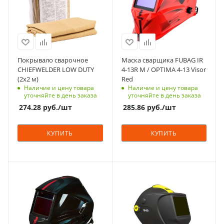
Китай
Материал
стеклоткань со
Рабочая температура,
специальным
⁰C
покрытием
-5 - +55
Страна изготовления
Тип батареи
Покрывало сварочное
Маска сварщика FUBAG IR
Россия
Солнечная
CHIEFWELDER LOW DUTY
4-13R M / OPTIMA 4-13 Visor
Цвет
(2х2 м)
Red
Гарантийный срок,
бежевые
Наличие и цену товара
Наличие и цену товара
мес
уточняйте в день заказа
уточняйте в день заказа
2 года
Габаритные размеры
274.28
руб.
/шт
285.86
руб.
/шт
(ШхВхГ), мм
Вес, кг
2000х2000
0.5
КУПИТЬ
КУПИТЬ
Вес, кг
3.8
Материал
Характеристики
Пластик
большой экран
Страна изготовления
Материал
Китай
Пластик