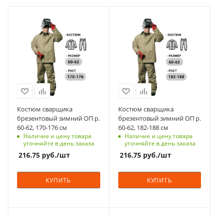
Материал
Материал
брезент
брезент
Страна изготовления
Страна изготовления
Россия
Россия
Цвет
Цвет
оливковые
оливковые
Класс защиты
Класс защиты
2
2
Костюм сварщика
Костюм сварщика
брезентовый зимний ОП р.
брезентовый зимний ОП р.
Вес, кг
Вес, кг
60-62, 170-176 см
60-62, 182-188 см
2.1
2.1
Наличие и цену товара
Наличие и цену товара
уточняйте в день заказа
уточняйте в день заказа
216.75
руб.
/шт
216.75
руб.
/шт
КУПИТЬ
КУПИТЬ