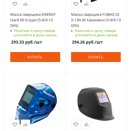
Китай
Китай
Цвет
Цвет
Маска сварщика ENERGY
Маска сварщика FUBAG IQ
синие
черные
Hard 90 G-type (5-8/9-13
5-13N M Хамелеон (5-9/9-13
DIN)
DIN)
Рабочая температура,
Рабочая температура,
Наличие и цену товара
Наличие и цену товара
⁰C
⁰C
уточняйте в день заказа
уточняйте в день заказа
-10 - +60
-5 - +55
293.33
руб.
/шт
294.26
руб.
/шт
Тип батареи
Тип батареи
Солнечная + 1
Солнечная + 1
КУПИТЬ
КУПИТЬ
литиевая
литиевая
батарейка
батарейка
Гарантийный срок,
Гарантийный срок,
мес
мес
Характеристики
Характеристики
1 год
2 года
технология Natural
крепления для
Color
диоптрической
Вес, кг
Вес, кг
линзы
0.4
0.495
Материал
Пластик
Материал
Пластик
Страна изготовления
Китай
Страна изготовления
Китай