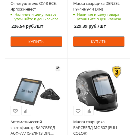
Цвет
Огнетушитель ОУ-8 ВСЕ,
Маска сварщика DENZEL
(ШхВхГ), мм
черные/желтые
Ярпожинвест
F9 (4-8/9-14 DIN)
133x970
Наличие и цену товара
Наличие и цену товара
Тип батареи
уточняйте в день заказа
уточняйте в день заказа
Гарантийный срок,
Солнечная + 1
226.54
руб.
/шт
229.39
руб.
/шт
мес
сменная батарейка
1 год
типа CR2450
КУПИТЬ
КУПИТЬ
Вес, кг
Гарантийный срок,
24
мес
3 года
Вес, кг
Характеристики
Характеристики
0.85
технология FULL
технология FULL
COLOR
COLOR
Материал
Материал
Пластик
Пластик
Страна изготовления
Страна изготовления
Китай
Китай
Рабочая температура,
Рабочая температура,
Автоматический
Маска сварщика
⁰C
⁰C
светофильтр БАРСВЕЛД
БАРСВЕЛД МС 307 (FULL
-10 - +60
-10 - +60
АСФ-777 (5-8/9-13 DIN,
COLOR)