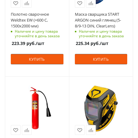
Россия
Страна изготовления
Цвет
Полотно сварочное
Маска сварщика START
Россия
синие
Weldtex EW (+600 С,
ARGON cиний глянец (5-
Цвет
1500x2000 мм)
8/9-13 DIN, ClearLens)
Рабочая температура,
бежевые
Наличие и цену товара
Наличие и цену товара
⁰C
уточняйте в день заказа
уточняйте в день заказа
-5 - +55
Габаритные размеры
223.39
руб.
/шт
225.34
руб.
/шт
(ШхВхГ), мм
Тип батареи
1500x2000
Солнечная + 1
КУПИТЬ
КУПИТЬ
литиевая
Вес, кг
2.4
батарейка
Габаритные размеры
(ШхВхГ), мм
Страна изготовления
Характеристики
300x250x250
Россия
технология REAL
COLOR
Гарантийный срок,
Цвет
мес
красные
Материал
1 год
Пластик
Рабочая температура,
Вес, кг
⁰C
Страна изготовления
0.6
-40 - +50
Россия
Габаритные размеры