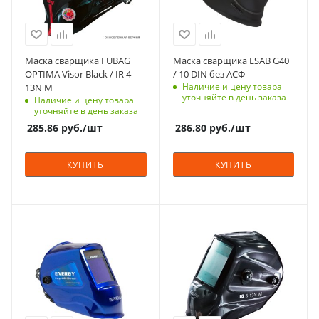
Цвет
Страна изготовления
черные
Китай
Рабочая температура,
Вес, кг
⁰C
0.7
Маска сварщика FUBAG
Маска сварщика ESAB G40
-5 - +55
OPTIMA Visor Black / IR 4-
/ 10 DIN без АСФ
Наличие и цену товара
13N M
Тип батареи
уточняйте в день заказа
Наличие и цену товара
Солнечная
уточняйте в день заказа
Гарантийный срок,
285.86
руб.
/шт
286.80
руб.
/шт
мес
2 года
КУПИТЬ
КУПИТЬ
Вес, кг
0.5
Характеристики
Характеристики
естественная
технология Natural
цветопередача
Color
Материал
Материал
Пластик
Пластик
Страна изготовления
Страна изготовления