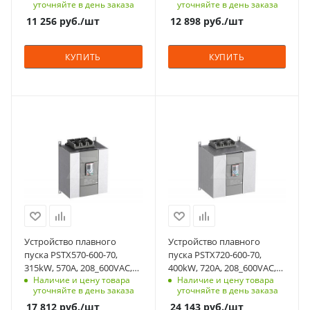
уточняйте в день заказа
уточняйте в день заказа
160
200
11 256
руб.
/шт
12 898
руб.
/шт
Тепловая защита
Тепловая защита
двигателя
двигателя
КУПИТЬ
КУПИТЬ
да
да
Встроенный байпас
Встроенный байпас
да
да
Мощность, кВт
Мощность, кВт
Номинльный ток, А
Номинльный ток, А
315
400
300
370
Номинальный ток, A
Номинальный ток, A
Количество в упаковке
Количество в упаковке
570
720
1
1
Срок поставки под
Срок поставки под
Единицы измерения
Единицы измерения
заказ
заказ
шт
шт
3-5 недель
3-5 недель
ЖКИ дисплей
ЖКИ дисплей
Устройство плавного
Устройство плавного
да
да
пуска PSTX570-600-70,
пуска PSTX720-600-70,
315kW, 570A, 208_600VAC,
400kW, 720A, 208_600VAC,
Мощность двигателя,
Мощность двигателя,
Наличие и цену товара
Наличие и цену товара
Uупр.=100_250VAC
Uупр.=100_250VAC
kW
kW
уточняйте в день заказа
уточняйте в день заказа
315
400
17 812
руб.
/шт
24 143
руб.
/шт