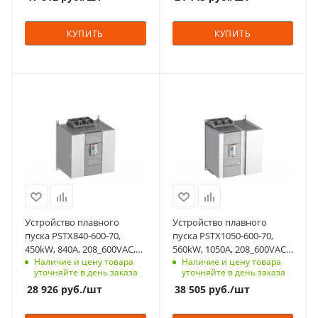
Тепловая защита
Тепловая защита
двигателя
двигателя
КУПИТЬ
КУПИТЬ
да
да
Встроенный байпас
Встроенный байпас
да
да
Мощность, кВт
Мощность, кВт
Номинльный ток, А
Номинльный ток, А
450
560
570
720
Номинальный ток, A
Номинальный ток, A
Количество в упаковке
Количество в упаковке
840
1050
1
1
Срок поставки под
Срок поставки под
Единицы измерения
Единицы измерения
заказ
заказ
шт
шт
3-5 недель
3-5 недель
ЖКИ дисплей
ЖКИ дисплей
Устройство плавного
Устройство плавного
да
да
пуска PSTX840-600-70,
пуска PSTX1050-600-70,
450kW, 840A, 208_600VAC,
560kW, 1050A, 208_600VAC,
Мощность двигателя,
Мощность двигателя,
Наличие и цену товара
Наличие и цену товара
Uупр.=100_250VAC
Uупр.=100_250VAC
kW
kW
уточняйте в день заказа
уточняйте в день заказа
450
560
28 926
руб.
/шт
38 505
руб.
/шт
Тепловая защита
Тепловая защита
двигателя
двигателя