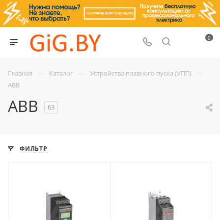
0
—
—
—
Главная
Каталог
Устройства плавного пуска (УПП)
ABB
ABB
63
ФИЛЬТР
Мощность, кВт
Мощность, кВт
11
45
Номинальный ток, A
Номинальный ток, A
25
85