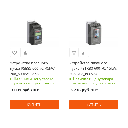
да
да
Мощность, кВт
Мощность, кВт
Номинльный ток, А
Номинльный ток, А
45
15
60
72
Номинальный ток, A
Номинальный ток, A
Количество в упаковке
Количество в упаковке
85
30
1
1
Срок поставки под
Срок поставки под
Единицы измерения
Единицы измерения
заказ
заказ
шт
шт
4-6 недель
3-5 недель
ЖКИ дисплей
ЖКИ дисплей
Устройство плавного
Устройство плавного
да
да
пуска PSE85-600-70, 45kW,
пуска PSTX30-600-70, 15kW,
208_600VAC, 85А,
30А, 208_600VAC,
Мощность двигателя,
Мощность двигателя,
Наличие и цену товара
Наличие и цену товара
Uупр.=100_250VAC
Uупр.=100_250VAC
kW
kW
уточняйте в день заказа
уточняйте в день заказа
45
15
3 009
руб.
/шт
3 236
руб.
/шт
Тепловая защита
Тепловая защита
двигателя
двигателя
КУПИТЬ
КУПИТЬ
да
да
Встроенный байпас
Встроенный байпас
да
да