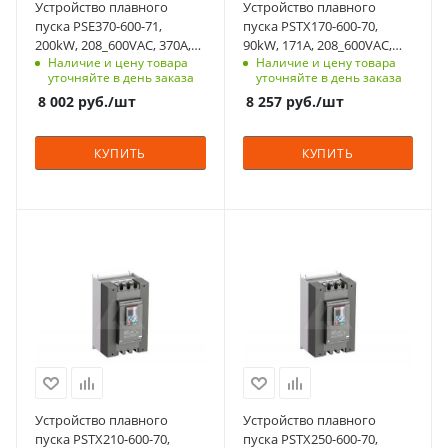
Устройство плавного
Устройство плавного
да
да
пуска PSE370-600-71,
пуска PSTX170-600-70,
200kW, 208_600VAC, 370А,
90kW, 171A, 208_600VAC,
Мощность двигателя,
Мощность двигателя,
Наличие и цену товара
Наличие и цену товара
Uупр.=100_250VAC
Uупр.=100_250VAC
kW
kW
уточняйте в день заказа
уточняйте в день заказа
200
90
8 002
руб.
/шт
8 257
руб.
/шт
Тепловая защита
Тепловая защита
двигателя
двигателя
КУПИТЬ
КУПИТЬ
да
да
Встроенный байпас
Встроенный байпас
да
да
Мощность, кВт
Мощность, кВт
Номинльный ток, А
Номинльный ток, А
110
132
370
171
Номинальный ток, A
Номинальный ток, A
Количество в упаковке
Количество в упаковке
210
250
1
1
Срок поставки под
Срок поставки под
Единицы измерения
Единицы измерения
заказ
заказ
шт
шт
3-5 недель
3-5 недель
ЖКИ дисплей
ЖКИ дисплей
Устройство плавного
Устройство плавного
да
да
пуска PSTX210-600-70,
пуска PSTX250-600-70,