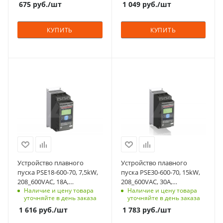
675
руб.
/шт
1 049
руб.
/шт
Тепловая защита
двигателя
КУПИТЬ
КУПИТЬ
нет
Встроенный байпас
да
Мощность, кВт
Мощность, кВт
Номинльный ток, А
7.5
15
37
Номинальный ток, A
Номинальный ток, A
Количество в упаковке
18
30
1
Срок поставки под
Срок поставки под
Единицы измерения
заказ
заказ
шт
4-6 недель
4-6 недель
ЖКИ дисплей
ЖКИ дисплей
Устройство плавного
Устройство плавного
да
да
пуска PSE18-600-70, 7,5kW,
пуска PSE30-600-70, 15kW,
208_600VAC, 18А,
208_600VAC, 30А,
Мощность двигателя,
Мощность двигателя,
Наличие и цену товара
Наличие и цену товара
Uупр.=100_250VAC
Uупр.=100_250VAC
kW
kW
уточняйте в день заказа
уточняйте в день заказа
7,5
15
1 616
руб.
/шт
1 783
руб.
/шт
Тепловая защита
Тепловая защита