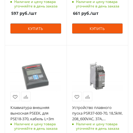
Наличие и цену товара
Наличие и цену товара
Uупр.=100_240VAC
Uупр.=100_240VAC
kW
kW
уточняйте в день заказа
уточняйте в день заказа
7,5
11
597
руб.
/шт
661
руб.
/шт
Тепловая защита
Тепловая защита
двигателя
двигателя
КУПИТЬ
КУПИТЬ
нет
нет
Встроенный байпас
Встроенный байпас
да
да
С функцией контроля
Мощность, кВт
Номинльный ток, А
Номинльный ток, А
доступа (RFID)
18.5
16
25
305
Номинальный ток, A
Количество в упаковке
Количество в упаковке
Срок поставки под
37
1
1
заказ
Срок поставки под
Единицы измерения
Единицы измерения
4-6 недель
заказ
шт
шт
Количество в упаковке
4-6 недель
1
ЖКИ дисплей
Клавиатура внешняя
Устройство плавного
Единицы измерения
нет
выносная PSEEK, для
пуска PSR37-600-70, 18,5kW,
шт
PSE18-370, кабель L=3m
208_600VAC, 37А,
Мощность двигателя,
Наличие и цену товара
Наличие и цену товара
Uупр.=100_240VAC
kW
уточняйте в день заказа
уточняйте в день заказа
18,5