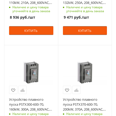
110kW, 210A, 208_600VAC,
132kW, 250A, 208_600VAC,
Мощность двигателя,
Мощность двигателя,
Наличие и цену товара
Наличие и цену товара
Uупр.=100_250VAC
Uупр.=100_250VAC
kW
kW
уточняйте в день заказа
уточняйте в день заказа
110
132
8 936
руб.
/шт
9 471
руб.
/шт
Тепловая защита
Тепловая защита
двигателя
двигателя
КУПИТЬ
КУПИТЬ
да
да
Встроенный байпас
Встроенный байпас
да
да
Мощность, кВт
Мощность, кВт
Номинльный ток, А
Номинльный ток, А
160
200
210
250
Номинальный ток, A
Номинальный ток, A
Количество в упаковке
Количество в упаковке
300
370
1
1
Срок поставки под
Срок поставки под
Единицы измерения
Единицы измерения
заказ
заказ
шт
шт
3-5 недель
3-5 недель
ЖКИ дисплей
ЖКИ дисплей
Устройство плавного
Устройство плавного
да
да
пуска PSTX300-600-70,
пуска PSTX370-600-70,
160kW, 300A, 208_600VAC,
200kW, 370A, 208_600VAC,
Мощность двигателя,
Мощность двигателя,
Наличие и цену товара
Наличие и цену товара
Uупр.=100_250VAC
Uупр.=100_250VAC
kW
kW