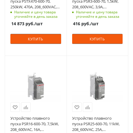
пуска PSTX470-600-70,
пуска PSR3-600-70, 1,5kW,
250kW, 470A, 208_600VAC,
208_600VAC, 3,9А,
Мощность двигателя,
Мощность двигателя,
Наличие и цену товара
Наличие и цену товара
Uупр.=100_250VAC
Uупр.=100_240VAC
kW
kW
уточняйте в день заказа
уточняйте в день заказа
250
1,5
14 873
руб.
/шт
416
руб.
/шт
Тепловая защита
Тепловая защита
двигателя
двигателя
КУПИТЬ
КУПИТЬ
да
нет
Встроенный байпас
Встроенный байпас
да
да
Мощность, кВт
Мощность, кВт
Номинльный ток, А
Номинльный ток, А
7.5
11
470
3.9
Номинальный ток, A
Номинальный ток, A
Количество в упаковке
Количество в упаковке
16
25
1
1
Срок поставки под
Срок поставки под
Единицы измерения
Единицы измерения
заказ
заказ
шт
шт
4-6 недель
4-6 недель
ЖКИ дисплей
ЖКИ дисплей
Устройство плавного
Устройство плавного
нет
нет
пуска PSR16-600-70, 7,5kW,
пуска PSR25-600-70, 11kW,
208_600VAC, 16А,
208_600VAC, 25А,
Мощность двигателя,
Мощность двигателя,