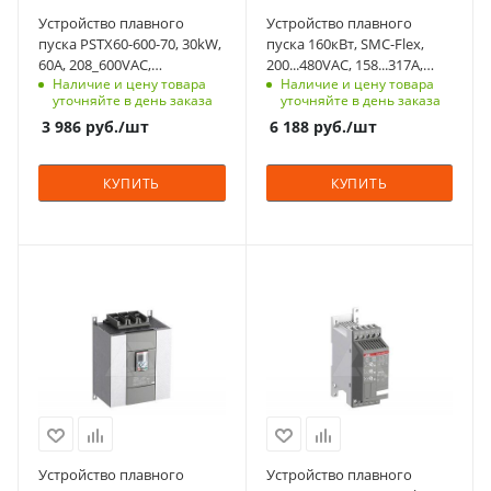
заказ
ЖКИ дисплей
Устройство плавного
Устройство плавного
да
ЖКИ дисплей
пуска PSTX60-600-70, 30kW,
пуска 160кВт, SMC-Flex,
да
60А, 208_600VAC,
200...480VAC, 158...317A,
Мощность двигателя,
Наличие и цену товара
Наличие и цену товара
Uупр.=100_250VAC
Uупр.=100...240V
kW
Мощность двигателя,
уточняйте в день заказа
уточняйте в день заказа
30
kW
3 986
руб.
/шт
6 188
руб.
/шт
160
Тепловая защита
двигателя
Тепловая защита
КУПИТЬ
КУПИТЬ
да
двигателя
да
Встроенный байпас
да
Встроенный байпас
да
Мощность, кВт
Мощность, кВт
Номинльный ток, А
250
1.5
60
Номинльный ток, А
317
Номинальный ток, A
Номинальный ток, A
Количество в упаковке
470
3,9
1
Количество в упаковке
1
Срок поставки под
Срок поставки под
Единицы измерения
заказ
заказ
шт
Единицы измерения
3-5 недель
4-6 недель
шт
ЖКИ дисплей
ЖКИ дисплей
Устройство плавного
Устройство плавного
да
нет