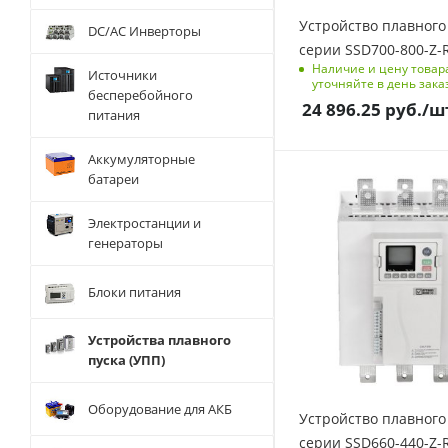
Дискретные входы, шт
Устройство плавного
DC/AC Инверторы
5
серии SSD700-800-Z-
Аналоговые выходы,
Наличие и цену товар
Источники
уточняйте в день зака
шт
бесперебойного
1
24 896.25
руб.
/ш
питания
Функции защиты
Полностью
Аккумуляторные
настраиваемая
батареи
Мощность, кВт
защита, Тепловая
220
модель двигателя,
Электростанции и
Номинальный ток, A
Вход термистора
генераторы
440
двигателя,
Чередование фаз,
Степень защиты
Блоки питания
Минимальный ток,
IP20
Мгновенная
Релейные выходы, шт
Устройства плавного
перегрузка по току,
2
пуска (УПП)
Внешнее
Дискретные входы, шт
аварийное
3
отключение,
Оборудование для АКБ
Устройство плавного
Перегрев
Аналоговые выходы,
серии SSD660-440-Z-