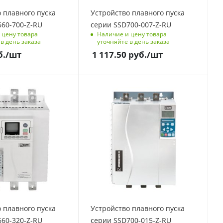
Дискретные входы, шт
 плавного пуска
Устройство плавного пуска
5
выходы,
60-700-Z-RU
серии SSD700-007-Z-RU
Аналоговые выходы,
 цену товара
Наличие и цену товара
в день заказа
уточняйте в день заказа
шт
1
б.
/шт
1 117.50
руб.
/шт
щиты
зы на
Функции защиты
Полностью
де,
настраиваемая
Вт
Мощность, кВт
защита, Тепловая
ная
15
модель двигателя,
тельность
 ток, A
Номинальный ток, A
Вход термистора
рузка
30
двигателя,
Чередование фаз,
 по току
щиты
Степень защиты
Минимальный ток,
IP00
Мгновенная
 по току,
ходы, шт
Рабочая температура,
перегрузка по току,
жение,
⁰C
Внешнее
ое
-10 ~ 60 °C
входы, шт
аварийное
е,
Дискретные входы, шт
отключение,
чная
 плавного пуска
Устройство плавного пуска
5
Перегрев
выходы,
60-320-Z-RU
серии SSD700-015-Z-RU