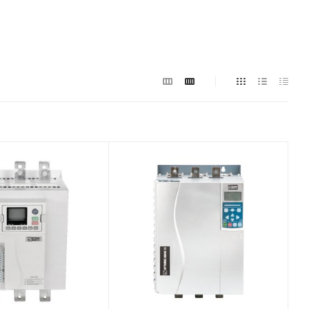
Вт
Мощность, кВт
7.5
 ток, A
Номинальный ток, A
15
щиты
Степень защиты
IP00
ходы, шт
Рабочая температура,
⁰C
-10 ~ 60 °C
входы, шт