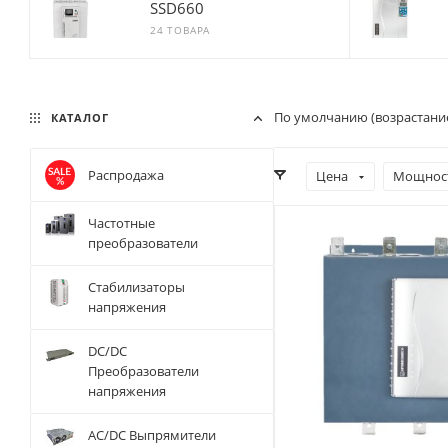
SSD660
24 ТОВАРА
По умолчанию (возрастани
КАТАЛОГ
Распродажа
Цена
Мощност
Частотные
Мощность, кВт
преобразователи
800
Стабилизаторы
Номинальный ток, A
напряжения
1600
Степень защиты
DC/DC
IP00
Преобразователи
напряжения
Рабочая температура,
⁰C
-10 ~ 60 °C
AC/DC Выпрямители