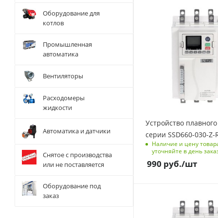
перегрев,
Мощность, кВт
Съемный пульт
Оборудование для
неправильная
15
Да
котлов
последовательность
Номинальный ток, A
фаз, перегрузка
Клеммы
30
Промышленная
М8
двигателя,
автоматика
перегрузка по току
Степень защиты
при пуске,
IP20
Вентиляторы
перегрузка по току,
Релейные выходы, шт
перенапряжение,
2
Расходомеры
пониженное
жидкости
Дискретные входы, шт
напряжение,
3
недостаточная
Устройство плавного
нагрузка
Автоматика и датчики
Аналоговые выходы,
серии SSD660-030-Z-
шт
Встроенный байпас
Наличие и цену товар
уточняйте в день зака
1, 4~20 мА
нет
Снятое с производства
990
руб.
/шт
или не поставляется
Функции защиты
Размеры изделия
Потеря фазы на
(ДхШхВ), мм
Оборудование под
входе/выходе,
145х157х314
заказ
перегрев,
Мощность, кВт
Съемный пульт
неправильная
5.5
Да
последовательность