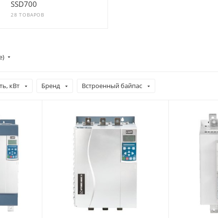
SSD700
28 ТОВАРОВ
е)
ь, кВт
Бренд
Встроенный байпас
Мощность, кВт
Мощность, к
5.5
350
Номинальный ток, A
Номинальный
11
700
Степень защиты
Степень за
IP00
IP20
Рабочая температура,
Релейные вы
⁰C
2
-10 ~ 60 °C
Дискретные 