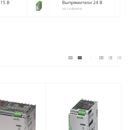
15 В
Выпрямители 24 В
36 ТОВАРОВ
ый
Максимальный
ный ток, А
входной фазный ток, А
вх=230 В
1,6 (при Uвх=400 В
ри
AC, 3 ф); 3,2 (при
AC)
Uвх=400 В AC, 2 ф)
 входе/
Число фаз на входе/