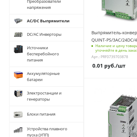
3/-
Преобразователи
напряжения
Номинальное входное
напряжение, В
AC/DC Выпрямители
380-500 AC/500-750
DC
Выпрямитель-конве
DC/AC Инверторы
Степень защиты
QUINT-PS/3AC/24DC/
IP20
Наличие и цену товар
Источники
уточняйте в день зака
бесперебойного
Номинальная частота,
Арт.: PRF0739703878
питания
Hz
0.01
руб.
/шт
50/60
Аккумуляторные
Вид охлаждения
батареи
естественное
Максимальный
Функционал
Электростанции и
входной фазный ток, А
гальваническая
генераторы
1,6 (при Uвх=400 В
развязка /
AC, 3 ф); 3,2 (при
преобразование
Uвх=400 В AC, 2 ф)
Блоки питания
напряжения /
Число фаз на входе/
стабилизация
выходе
Устройства плавного
напряжения
3 или 2/-
пуска (УПП)