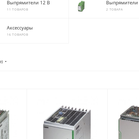
Выпрямители 12 В
Выпрямители 
11 ТОВАРОВ
2 ТОВАРА
Аксессуары
16 ТОВАРОВ
е)
Максимальный
Максимальн
входной фазный ток, А
входной фаз
2 (при Uвх=400 В
4,6 (при U
AC, 3 ф)
AC); 8,8 (п
Uвх=120 В 
Число фаз на входе/
выходе
Число фаз на