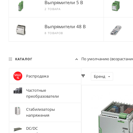
Выпрямители 5 В
2 ТОВАРА
Выпрямители 48 В
8 ТОВАРОВ
По умолчанию (возрастани
КАТАЛОГ
Распродажа
Бренд
Частотные
Максимальный
преобразователи
входной фазный ток, А
2,1 (при Uвх=400 В
Стабилизаторы
AC)
напряжения
Число фаз на входе/
выходе
DC/DC