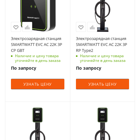
входной ток, А
входной ток, А
Охлаждение
Охлаждение
Вес, кг
Вес, кг
32
32
Естественное
Естественное
46,3
40.7
Частота, Гц
Частота, Гц
Диапазон входного
Диапазон входного
50/60
50/60
напряжения
напряжения
380 В ± 20%
380 В ± 20%
Количество фаз
Количество фаз
Электрозарядная станция
Электрозарядная станция
(трехфазная
(трехфазная
3
3
SMARTWATT EVC AC 22K 3P
SMARTWATT EVC AC 22K 3P
система)
система)
CP GBT
RP Type2
Номинальное
Номинальное
Дисплей
Наличие и цену товара
Дисплей
Наличие и цену товара
входное напряжение,
входное напряжение,
уточняйте в день заказа
уточняйте в день заказа
4.3 дюйма LCD
4.3 дюйма LCD
В
В
По запросу
По запросу
экран с
экран с
380
380
индикацией
индикацией
Степень защиты
Степень защиты
УЗНАТЬ ЦЕНУ
УЗНАТЬ ЦЕНУ
Размеры изделия
Размеры изделия
IP54
IP54
(ДхШхВ), мм
(ДхШхВ), мм
Максимальный
Максимальный
348x238x95
348x238x95
выходой ток
выходой ток
Поддержка сетевых
Поддержка сетевых
32 А
32 А
Мощность, кВт
Мощность, кВт
протоколов
протоколов
11
7
Тип уставки
Тип уставки
OCPP
OCPP
Настенная
Настенная
Максимальный
Максимальный
1.6J,Modbus,HTTP/HTTPS
1.6J,Modbus,HTTP/HTTPS
входной ток, А
входной ток, А
Охлаждение
Охлаждение
Вес, кг
Вес, кг
16
32