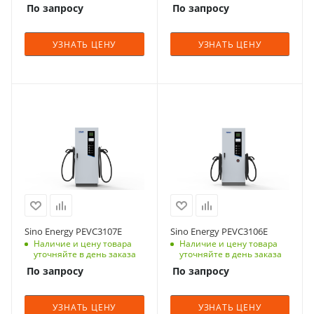
Максимальная
Максимальная
По запросу
По запросу
энергии с
Счетчик входной
5м (7м
Длина кабеля, m
мощность зарядного
мощность зарядного
интерфейсом RS
энергии с
опционально)
5м (7м
устройства
устройства
485; Активация
интерфейсом RS
опционально)
УЗНАТЬ ЦЕНУ
УЗНАТЬ ЦЕНУ
на порт 30 кВт
на порт 30 кВт
Встроенный
RFID/NFC, 13,56
485; Активация
интерфейс связи
Встроенный
Защита от короткого
Защита от короткого
МГц, Коннекторы с
RFID/NFC, 13,56
Ethernet
интерфейс связи
замыкания
замыкания
кабелем 5 метров
МГц, Коннекторы с
(опционально 4G)
Ethernet
Есть
Есть
CHAdeMO, CCS 2,
кабелем 5 метров
Мощность, кВт
Мощность, кВт
(опционально 4G)
Способ монтажа
GB/T
CHAdeMO, CCS 2,
60 кВт | 80 кВт |
60 кВт
Защита от перегрузки
Защита от перегрузки
Свободное
Способ монтажа
GB/T
Есть
Есть
120 кВт | 160 кВт
Степень защиты
Ток, А
положение
Свободное
IP 54
Степень защиты
200А (250А
Коэфф. мощности
Коэфф. мощности
Ток, А
положение
Количество выходных
IP 54
≥ 0,99
≥ 0,99
200А (250А
опционально)
Размер, mm
разъемов питания
Количество выходных
опционально)
700 х 240 х 1750 мм
Размер, mm
Вес, кг
Вес, кг
Степень защиты
8 (макс.)
разъемов питания
640 х 160 х 550 мм
до 223 кг
до 223 кг
IP54, IK10
Степень защиты
1 или 2
Диапазон рабочих
IP54, IK10
температур
Диапазон рабочих
ЖКИ дисплей
Sino Energy PEVC3107E
Sino Energy PEVC3106E
-35...+50°С
температур
7 "цветной
ЖКИ дисплей
Наличие и цену товара
Наличие и цену товара
-35...+50°С
7 "цветной
сенсорный экран
уточняйте в день заказа
уточняйте в день заказа
Дисплей
сенсорный экран
По запросу
По запросу
7 дюйма
Дисплей
Длина кабеля, m
4,3 дюйма
5м (7м
Длина кабеля, m
Максимальная
5м (7м
опционально)
мощность зарядного
Максимальная
УЗНАТЬ ЦЕНУ
УЗНАТЬ ЦЕНУ