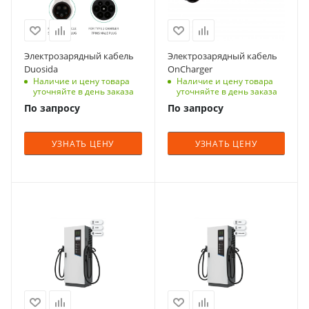
Электрозарядный кабель
Электрозарядный кабель
Duosida
OnCharger
Наличие и цену товара
Наличие и цену товара
уточняйте в день заказа
уточняйте в день заказа
По запросу
По запросу
УЗНАТЬ ЦЕНУ
УЗНАТЬ ЦЕНУ
Мощность, кВт
Мощность, кВт
120
80
Выходной ток, A
Выходной ток, A
до 200 А
до 200 А
Корпус
Корпус
Антивандальный
Антивандальный
корпус из стали с
корпус из стали с