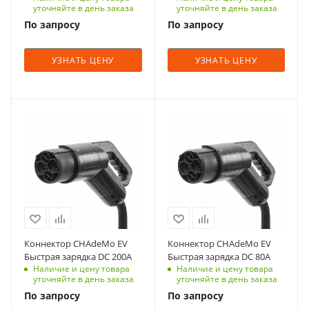
сенсорный экран
сенсорный экран
уточняйте в день заказа
уточняйте в день заказа
4.3 дюйма
4.3 дюйма
По запросу
По запросу
(опционально)
(опционально)
Длина кабеля, m
Длина кабеля, m
УЗНАТЬ ЦЕНУ
УЗНАТЬ ЦЕНУ
5м
5м
(настраиваемый)
(настраиваемый)
Встроенный
Встроенный
интерфейс связи
интерфейс связи
Bluetooth / Wi-Fi /
Bluetooth / Wi-Fi /
(4G / Ethernet
(4G / Ethernet
опционально)
опционально)
Габариты (Д х Ш х В)
Габариты (Д х Ш х В)
135 * 270 * 365 мм
154 * 300 * 420 мм
Способ монтажа
Способ монтажа
Настенное
Настенное
Коннектор CHAdeMo EV
Коннектор CHAdeMo EV
крепление |
крепление |
Быстрая зарядка DC 200A
Быстрая зарядка DC 80A
Крепление на
Крепление на
Наличие и цену товара
Наличие и цену товара
стойку
стойку
уточняйте в день заказа
уточняйте в день заказа
По запросу
По запросу
Вес, кг
Вес, кг