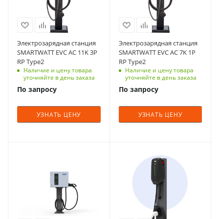
Естественное
Естественное
8
8
Частота, Гц
Частота, Гц
Диапазон входного
Диапазон входного
50/60
50/60
напряжения
напряжения
380 В ± 20%
380 В ± 20%
Количество фаз
Количество фаз
Электрозарядная станция
Электрозарядная станция
(трехфазная
(трехфазная
3
1
SMARTWATT EVC AC 11K 3P
SMARTWATT EVC AC 7K 1P
система)
система)
RP Type2
RP Type2
Номинальное
Номинальное
Дисплей
Наличие и цену товара
Дисплей
Наличие и цену товара
входное напряжение,
входное напряжение,
уточняйте в день заказа
уточняйте в день заказа
4.3 дюйма LCD
4.3 дюйма LCD
В
В
По запросу
По запросу
экран с
экран с
380
220
индикацией
индикацией
Степень защиты
Степень защиты
УЗНАТЬ ЦЕНУ
УЗНАТЬ ЦЕНУ
Размеры изделия
Размеры изделия
IP54
IP54
(ДхШхВ), мм
(ДхШхВ), мм
Максимальный
Максимальный
348x238x95
348x238x95
выходой ток
выходой ток
Поддержка сетевых
Поддержка сетевых
16 А
32 А
Мощность, кВт
Мощность, кВт
протоколов
протоколов
30 кВт
3 кВт | 7 кВт | 11
Тип уставки
Тип уставки
OCPP
HTTP/HTTPS
кВт | 22 кВт
Настенная
Настенная
Ток, А
1.6J,Modbus,HTTP/HTTPS
Вес, кг
100А / 125А
Ток, А
Охлаждение
Охлаждение
7
Вес, кг
CHAdeMO
16A / 32A
Естественное
Естественное
8
Степень защиты
Степень защиты
Диапазон входного
Диапазон входного