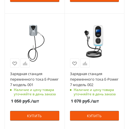
опционально)
устройства
мощность зарядного
Встроенный
на порт 30 кВт
устройства
интерфейс связи
Встроенный
30 кВт
Ethernet
интерфейс связи
Защита от короткого
Мощность, кВт
Мощность, кВт
Ethernet
(опционально 4G)
замыкания
Защита от короткого
3.5, 7, 11
7, 11, 22
(опционально 4G)
Есть
замыкания
Способ монтажа
Есть
Тип корпуса
Тип корпуса
Свободное
Способ монтажа
Защита от перегрузки
для крепления на
для крепления на
Свободное
положение
Есть
Защита от перегрузки
стену
стену
положение
Есть
Количество выходных
Коэфф. мощности
Выходной ток, A
Выходной ток, A
разъемов питания
Количество выходных
≥ 0,99
Коэфф. мощности
16/32
16/32
1 или 2
разъемов питания
≥ 0,99
Вес, кг
1 или 2
Частота, Гц
Частота, Гц
до 190 кг
Вес, кг
Зарядная станция
Зарядная станция
50/60
50/60
до 55 кг
переменного тока E-Power
переменного тока E-Power
7 модель 001
7 модель 002
Степень защиты
Степень защиты
Наличие и цену товара
Наличие и цену товара
IP 54
IP 54
уточняйте в день заказа
уточняйте в день заказа
Температура
Температура
1 050
руб.
/шт
1 070
руб.
/шт
хранения, ⁰C
хранения, ⁰C
-40 - +70
-40 - +70
КУПИТЬ
КУПИТЬ
Рабочая температура,
Рабочая температура,
⁰C
⁰C