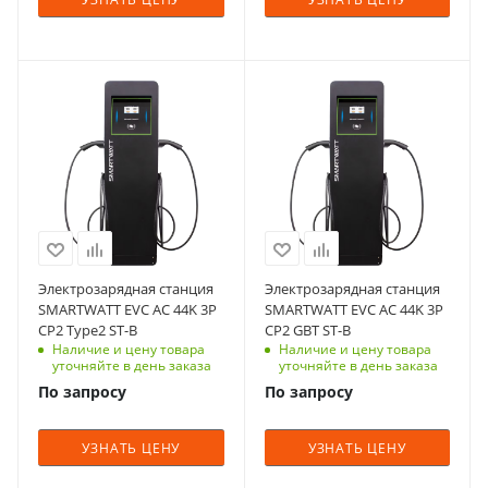
IP54
IP54
Максимальный
Максимальный
выходой ток
выходой ток
32 А
32 А
Мощность, кВт
Мощность, кВт
44
44
Тип уставки
Тип уставки
Напольная
Напольная
Максимальный
Максимальный
входной ток, А
входной ток, А
Охлаждение
Охлаждение
32
32
Естественное
Естественное
Частота, Гц
Частота, Гц
Диапазон входного
Диапазон входного
50/60
50/60
напряжения
напряжения
380 В ± 20%
380 В ± 20%
Количество фаз
Количество фаз
Электрозарядная станция
Электрозарядная станция
(трехфазная
(трехфазная
3
3
SMARTWATT EVC AC 44K 3P
SMARTWATT EVC AC 44K 3P
система)
система)
CP2 Type2 ST-B
CP2 GBT ST-B
Номинальное
Номинальное
Дисплей
Наличие и цену товара
Дисплей
Наличие и цену товара
входное напряжение,
входное напряжение,
уточняйте в день заказа
уточняйте в день заказа
5 дюймов LCD
5 дюймов LCD
В
В
По запросу
По запросу
экран с
экран с
380
380
индикацией
индикацией
Степень защиты
Степень защиты
УЗНАТЬ ЦЕНУ
УЗНАТЬ ЦЕНУ
Размеры изделия
Размеры изделия
IP54
IP54
(ДхШхВ), мм
(ДхШхВ), мм
Максимальный
Максимальный