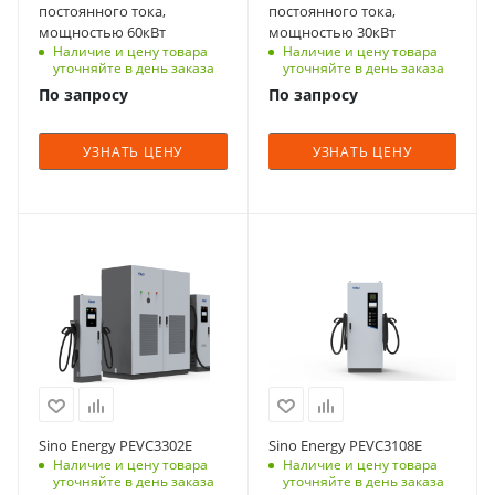
1.6 - 2.0.1 JSON;
1.6 - 2.0.1 JSON;
постоянного тока,
постоянного тока,
покрытием IK 10
Характеристики
мощностью 60кВт
мощностью 30кВт
Счетчик входной
Счетчик входной
Наличие
Характеристики
Наличие и цену товара
Наличие и цену товара
энергии с
энергии с
уточняйте в день заказа
уточняйте в день заказа
GSM/GPRS модема
Наличие
интерфейсом RS
интерфейсом RS
По запросу
По запросу
для организации
GSM/GPRS модема
485; Активация
485; Активация
канала связи с
для организации
RFID/NFC, 13,56
RFID/NFC, 13,56
сервером;
канала связи с
МГц, Коннекторы с
МГц, Коннекторы с
УЗНАТЬ ЦЕНУ
УЗНАТЬ ЦЕНУ
Управление
сервером;
кабелем 5 метров
кабелем 5 метров
мобильными
Управление
CHAdeMO, CCS 2,
CHAdeMO, CCS 2,
приложениями;
мобильными
GB/T
GB/T
Возможность
приложениями;
Мощность, кВт
Мощность, кВт
Степень защиты
Степень защиты
оплаты услуг
Возможность
360 кВт | 480 кВт
120 кВт | 180 кВт |
IP 54
IP 54
пополнения счета;
оплаты услуг
240 кВт
Ток, А
Встроенная
пополнения счета;
Размер, mm
Размер, mm
200-500А
Ток, А
платежная
Встроенная
700 х 550 х 1800 мм
700 х 550 х 1800 мм
200-500А
система:
платежная
Степень защиты
Диапазон рабочих
Диапазон рабочих
Эквайринг
система:
IP54, IK10
Степень защиты
температур
температур
Газпромбанк,
Эквайринг
IP54, IK10
-35...+50°С
-35...+50°С
ЖКИ дисплей
Сбербанк;
Газпромбанк,
7 "цветной
ЖКИ дисплей
Протоколы OCPP
Сбербанк;
Дисплей
Дисплей
Sino Energy PEVC3302E
Sino Energy PEVC3108E
сенсорный экран
7 "цветной
1.6 - 2.0.1 JSON;
Наличие и цену товара
Протоколы OCPP
Наличие и цену товара
7 дюйма
7 дюйма
сенсорный экран
уточняйте в день заказа
уточняйте в день заказа
Счетчик входной
1.6 - 2.0.1 JSON;
Длина кабеля, m