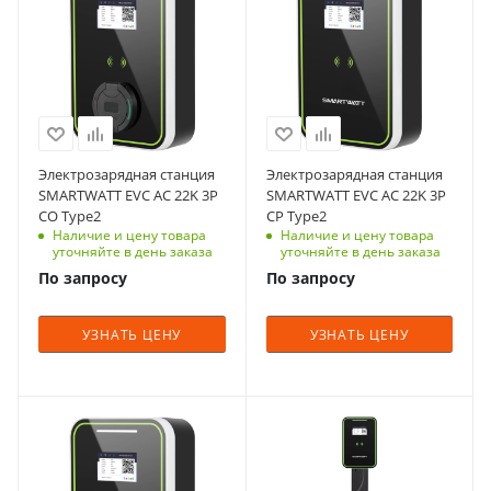
OCPP
OCPP
Настенная
Настенная
Максимальный
Максимальный
1.6J,Modbus,HTTP/HTTPS
1.6J,Modbus,HTTP/HTTPS
входной ток, А
входной ток, А
Охлаждение
Охлаждение
Вес, кг
32
32
Естественное
Естественное
46,3
Частота, Гц
Частота, Гц
Диапазон входного
Диапазон входного
50/60
50/60
напряжения
напряжения
380 В ± 20%
380 В ± 20%
Количество фаз
Количество фаз
Электрозарядная станция
Электрозарядная станция
(трехфазная
(трехфазная
3
3
SMARTWATT EVC AC 22K 3P
SMARTWATT EVC AC 22K 3P
система)
система)
CO Type2
CP Type2
Номинальное
Номинальное
Дисплей
Наличие и цену товара
Дисплей
Наличие и цену товара
входное напряжение,
входное напряжение,
уточняйте в день заказа
уточняйте в день заказа
5 дюймов LCD
5 дюймов LCD
В
В
По запросу
По запросу
экран с
экран с
380
380
индикацией
индикацией
Степень защиты
Степень защиты
УЗНАТЬ ЦЕНУ
УЗНАТЬ ЦЕНУ
Размеры изделия
Размеры изделия
IP54
IP54
(ДхШхВ), мм
(ДхШхВ), мм
Максимальный
Максимальный
554x409x145
554x409x145
выходой ток
выходой ток
Поддержка сетевых
Поддержка сетевых
32 А
32 А
Мощность, кВт
Мощность, кВт
протоколов
протоколов
22
22
Тип уставки
Тип уставки
OCPP
OCPP
Настенная
Настенная
Максимальный
Максимальный
1.6J,Modbus,HTTP/HTTPS
1.6J,Modbus,HTTP/HTTPS